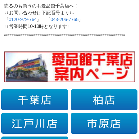
売るのも買うのも愛品館千葉店へ！
↓↓お問い合わせは下記番号より↓↓
『
0120-979-764
』 『
043-206-7765
』
↑↑営業時間10-19時となります↑
*****************************************************************