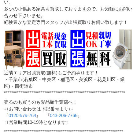
い。
多少の小傷ある家具も買取しておりますので、お気軽にお問い
合わせ下さいませ。
経験豊かな査定専門スタッフが出張買取りお伺い致します！
近隣エリア出張買取(無料)もご予約承ります！
・千葉市(若葉区・中央区・稲毛区・美浜区・花見川区・緑
区)・四街道市
******************************************************************
売るのも買うのも愛品館千葉店へ！
↓↓お問い合わせは下記番号より↓↓
『
0120-979-764
』 『
043-206-7765
』
↑↑営業時間10-19時となります↑
*****************************************************************