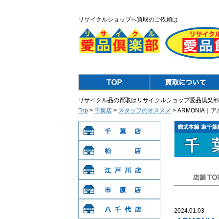
リサイクルショップへ買取のご依頼は
Top
Purchase
リサイクル品の買取はリサイクルショップ愛品倶楽部
Top
>
千葉店
>
スタッフのオススメ
> ARMONIA
千葉店
柏店
江戸川店
店舗TOP
市原店
2024.01.03