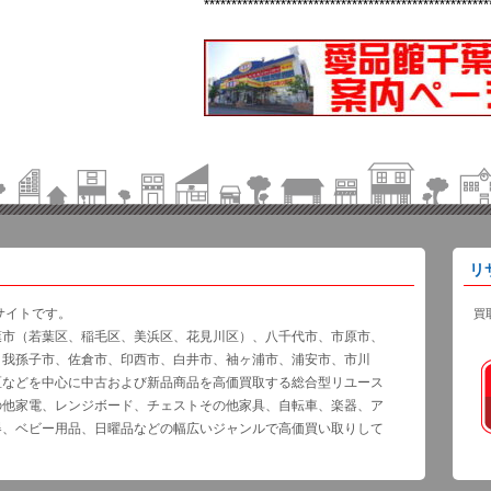
****************************************************
リ
サイトです。
買
葉市（若葉区、稲毛区、美浜区、花見川区）、八千代市、市原市、
、我孫子市、佐倉市、印西市、白井市、袖ヶ浦市、浦安市、市川
区などを中心に中古および新品商品を高価買取する総合型リユース
の他家電、レンジボード、チェストその他家具、自転車、楽器、ア
器、ベビー用品、日曜品などの幅広いジャンルで高価買い取りして