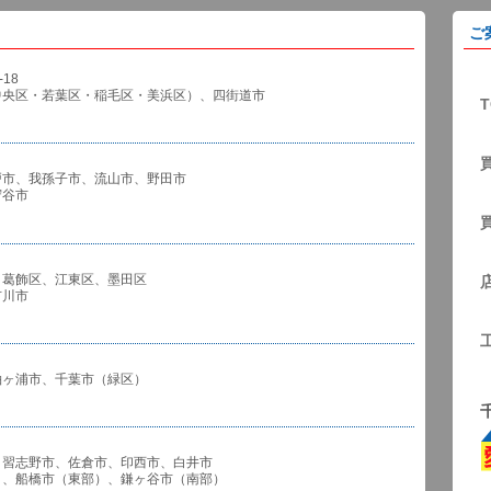
ご
18
中央区・若葉区・稲毛区・美浜区）、四街道市
T
戸市、我孫子市、流山市、野田市
谷市
、葛飾区、江東区、墨田区
川市
袖ヶ浦市、千葉市（緑区）
、習志野市、佐倉市、印西市、白井市
市（東部）、鎌ヶ谷市（南部）