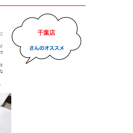
千葉店
に
ぐ
で
エ
な
。