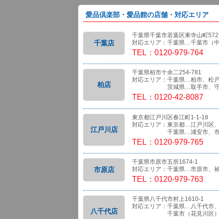
愛品倶楽部・愛品館の店舗・対応エリア
千葉県千葉市若葉区東寺山町572-
千葉店
対応エリア：千葉県…千葉市（
TEL：0120-979-764
千葉県柏市十余二254-781
対応エリア：千葉県…柏市、松
柏店
茨城県…取手市、守
TEL：0120-42-8087
東京都江戸川区春江町1-1-18
対応エリア：東京都…江戸川区
江戸川店
千葉県…浦安市、市
TEL：0120-979-765
千葉県市原市五所1674-1
市原店
対応エリア：千葉県…市原市、
TEL：0120-979-763
千葉県八千代市村上1610-1
対応エリア：千葉県…八千代市
八千代店
千葉市（花見川区）、船橋