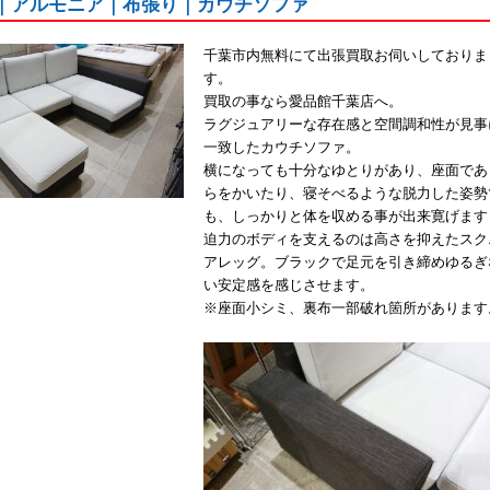
IA｜アルモニア｜布張り｜カウチソファ
千葉市内無料にて出張買取お伺いしておりま
す。
買取の事なら愛品館千葉店へ。
ラグジュアリーな存在感と空間調和性が見事
一致したカウチソファ。
横になっても十分なゆとりがあり、座面であ
らをかいたり、寝そべるような脱力した姿勢
も、しっかりと体を収める事が出来寛げます
迫力のボディを支えるのは高さを抑えたスク
アレッグ。ブラックで足元を引き締めゆるぎ
い安定感を感じさせます。
※座面小シミ、裏布一部破れ箇所があります