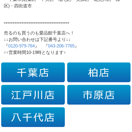
区)・四街道市
*************************************
売るのも買うのも愛品館千葉店へ！
↓↓お問い合わせは下記番号より↓↓
『
0120-979-764
』 『
043-206-7765
』
↑↑営業時間10-19時となります↑