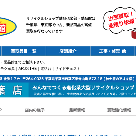
リサイクルショップ愛品倶楽部・愛品館は
千葉県、東京都で中古、新品商品の高値
買取を行なっています
PurchaseList
Shop
ConstructionRepair
・愛品館までご相談下さい。
｜カリモク家具｜AF1061HE｜電話台｜サイドチェスト
店内の様子
最新情報
買取強化情報