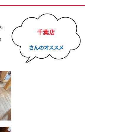
た
千葉店
口