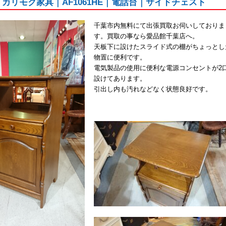
ku｜カリモク家具｜AF1061HE｜電話台｜サイドチェスト
千葉市内無料にて出張買取お伺いしておりま
す。買取の事なら愛品館千葉店へ。
天板下に設けたスライド式の棚がちょっとし
物置に便利です。
電気製品の使用に便利な電源コンセントが2
設けてあります。
引出し内も汚れなどなく状態良好です。