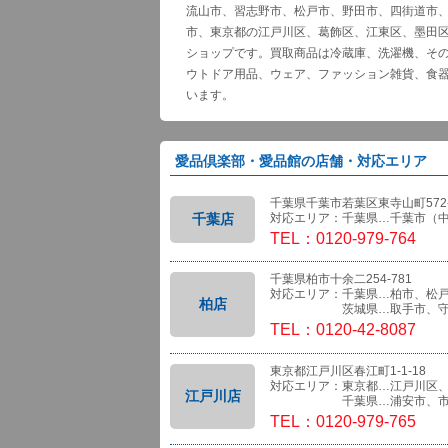
流山市、習志野市、松戸市、野田市、四街道市
市、東京都の江戸川区、葛飾区、江東区、墨田
ショップです。買取商品は冷蔵庫、洗濯機、そ
ウトドア用品、ウェア、ファッション雑貨、食
います。
愛品倶楽部・愛品館の店舗・対応エリア
千葉県千葉市若葉区東寺山町572-
千葉店
対応エリア：千葉県…千葉市（
TEL：0120-979-764
千葉県柏市十余二254-781
対応エリア：千葉県…柏市、松
柏店
茨城県…取手市、守
TEL：0120-42-8087
東京都江戸川区春江町1-1-18
対応エリア：東京都…江戸川区
江戸川店
千葉県…浦安市、市
TEL：0120-979-765