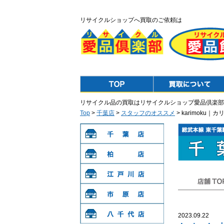
リサイクルショップへ買取のご依頼は
Top
Purchase
リサイクル品の買取はリサイクルショップ愛品倶楽部
Top
>
千葉店
>
スタッフのオススメ
> karimoku
千葉店
柏店
江戸川店
店舗TOP
市原店
2023.09.22