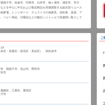
、我孫子市、佐倉市、印西市、白井市、袖ヶ浦市、浦安市、市川
区などを中心に中古および新品商品を高価買取する総合型リユース
の他家電、レンジボード、チェストその他家具、自転車、楽器、ア
器、ベビー用品、日曜品などの幅広いジャンルで高価買い取りして
ご
18
中央区・若葉区・稲毛区・美浜区）、四街道市
T
戸市、我孫子市、流山市、野田市
谷市
、葛飾区、江東区、墨田区
川市