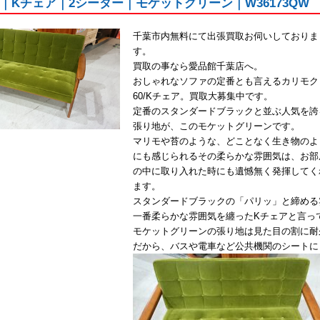
0｜Kチェア｜2シーター｜モケットグリーン｜W36173QW
千葉市内無料にて出張買取お伺いしておりま
す。
買取の事なら愛品館千葉店へ。
おしゃれなソファの定番とも言えるカリモク
60/Kチェア。買取大募集中です。
定番のスタンダードブラックと並ぶ人気を誇
張り地が、このモケットグリーンです。
マリモや苔のような、どことなく生き物のよ
にも感じられるその柔らかな雰囲気は、お部
の中に取り入れた時にも遺憾無く発揮してく
ます。
スタンダードブラックの「パリッ」と締める
一番柔らかな雰囲気を纏ったKチェアと言っ
モケットグリーンの張り地は見た目の割に耐
だから、バスや電車など公共機関のシートに