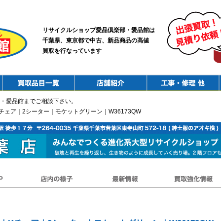
リサイクルショップ愛品倶楽部・愛品館は
千葉県、東京都で中古、新品商品の高値
買取を行なっています
PurchaseList
Shop
ConstructionRepair
・愛品館までご相談下さい。
Kチェア｜2シーター｜モケットグリーン｜W36173QW
店内の様子
最新情報
買取強化情報