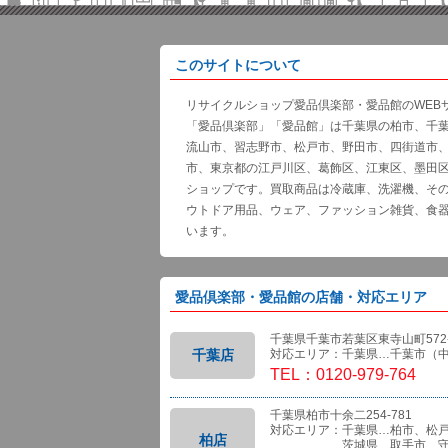
このサイトについて
リサイクルショップ愛品倶楽部・愛品館のWEB
「愛品倶楽部」「愛品館」は千葉県の柏市、千
流山市、習志野市、松戸市、野田市、四街道市
市、東京都の江戸川区、葛飾区、江東区、墨田
ショップです。買取商品は冷蔵庫、洗濯機、そ
ウトドア用品、ウェア、ファッション雑貨、食
います。
愛品倶楽部・愛品館の店舗・対応エリア
千葉県千葉市若葉区東寺山町572-
千葉店
対応エリア：千葉県…千葉市（
TEL：0120-979-764
千葉県柏市十余二254-781
対応エリア：千葉県…柏市、松
柏店
茨城県…取手市、守