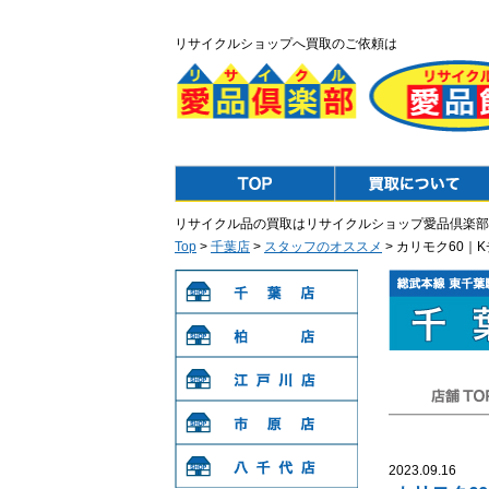
リサイクルショップへ買取のご依頼は
Top
Purchase
リサイクル品の買取はリサイクルショップ愛品倶楽部
Top
>
千葉店
>
スタッフのオススメ
> カリモク60｜
千葉店
柏店
江戸川店
店舗TOP
市原店
2023.09.16