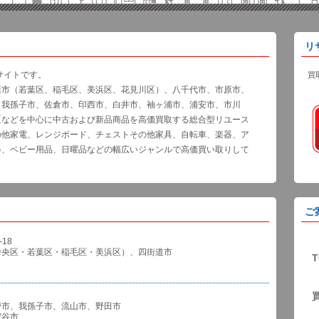
リ
サイトです。
買
葉市（若葉区、稲毛区、美浜区、花見川区）、八千代市、市原市、
、我孫子市、佐倉市、印西市、白井市、袖ヶ浦市、浦安市、市川
区などを中心に中古および新品商品を高価買取する総合型リユース
の他家電、レンジボード、チェストその他家具、自転車、楽器、ア
器、ベビー用品、日曜品などの幅広いジャンルで高価買い取りして
ご
18
中央区・若葉区・稲毛区・美浜区）、四街道市
T
戸市、我孫子市、流山市、野田市
谷市