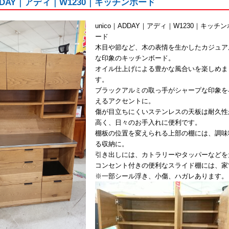
ADDAY｜アディ｜W1230｜キッチンボード
unico｜ADDAY｜アディ｜W1230｜キッチン
ード
木目や節など、木の表情を生かしたカジュア
な印象のキッチンボード。
オイル仕上げによる豊かな風合いを楽しめま
す。
ブラックアルミの取っ手がシャープな印象を
えるアクセントに。
傷が目立ちにくいステンレスの天板は耐久性
高く、日々のお手入れに便利です。
棚板の位置を変えられる上部の棚には、調味
る収納に。
引き出しには、カトラリーやタッパーなどを
コンセント付きの便利なスライド棚には、家
※一部シール浮き、小傷、ハガレあります。