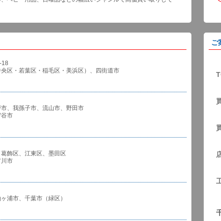
ご
18
中央区・若葉区・稲毛区・美浜区）、四街道市
T
戸市、我孫子市、流山市、野田市
谷市
、葛飾区、江東区、墨田区
川市
袖ヶ浦市、千葉市（緑区）