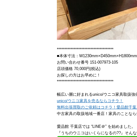
*************************************
■本体寸法：W1230mm×D450mm×H1800mm
お問い合わせ番号 151-007973-105
店頭価格 70,000円(税込)
お探しの方はお早めに！
*************************************
幅広い層に好まれるunico/ウニコ家具取
unico/ウニコ家具を売るならコチラ！
無料出張買取のご依頼はコチラ！愛品館千葉
中古家具の取扱地域一番店！家具のことなら
愛品館 千葉店では “LINE＠” を始めました。
『うちのウニコはいくらになるの??』そんな