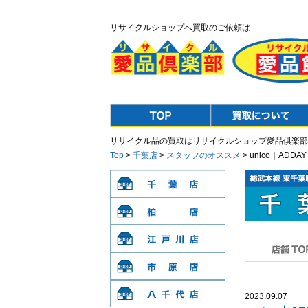
リサイクルショップへ買取のご依頼は
Top
Purchase
リサイクル品の買取はリサイクルショップ愛品倶楽部
Top
>
千葉店
>
スタッフのオススメ
> unico｜AD
千葉店
柏店
江戸川店
店舗TOP
市原店
2023.09.07