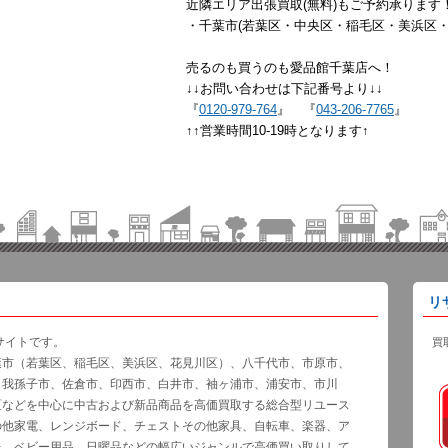
近隣エリア出張買取(無料)もご予約承ります
・千葉市(若葉区・中央区・稲毛区・美浜区・
売るのも買うのも愛品館千葉店へ！
↓↓お問い合わせは下記番号より↓↓
『
0120-979-764
』 『
043-206-7765
』
↑↑営業時間10-19時となります↑
リ
サイトです。
買
葉市（若葉区、稲毛区、美浜区、花見川区）、八千代市、市原市、
、我孫子市、佐倉市、印西市、白井市、袖ヶ浦市、浦安市、市川
区などを中心に中古および新品商品を高価買取する総合型リユース
の他家電、レンジボード、チェストその他家具、自転車、楽器、ア
器、ベビー用品、日曜品などの幅広いジャンルで高価買い取りして