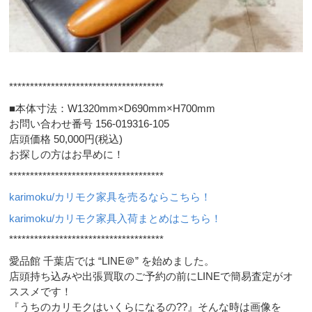
*************************************
■本体寸法：W1320mm×D690mm×H700mm
お問い合わせ番号 156-019316-105
店頭価格 50,000円(税込)
お探しの方はお早めに！
*************************************
karimoku/カリモク家具を売るならこちら！
karimoku/カリモク家具入荷まとめはこちら！
*************************************
愛品館 千葉店では “LINE＠” を始めました。
店頭持ち込みや出張買取のご予約の前にLINEで簡易査定がオ
ススメです！
『うちのカリモクはいくらになるの??』そんな時は画像を