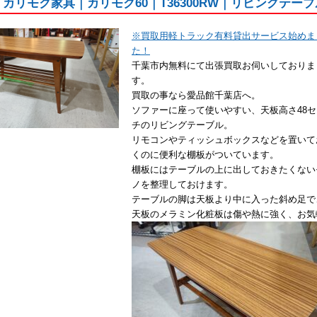
ku｜カリモク家具｜カリモク60｜T36300RW｜リビングテー
※買取用軽トラック有料貸出サービス始めま
た！
千葉市内無料にて出張買取お伺いしておりま
す。
買取の事なら愛品館千葉店へ。
ソファーに座って使いやすい、天板高さ48セ
チのリビングテーブル。
リモコンやティッシュボックスなどを置いて
くのに便利な棚板がついています。
棚板にはテーブルの上に出しておきたくない
ノを整理しておけます。
テーブルの脚は天板より中に入った斜め足で
天板のメラミン化粧板は傷や熱に強く、お気