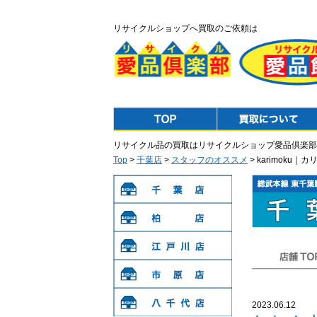
リサイクルショップへ買取のご依頼は
Top
Purchase
リサイクル品の買取はリサイクルショップ愛品倶楽部
Top
>
千葉店
>
スタッフのオススメ
> karimoku
千葉店
柏店
江戸川店
店舗TOP
市原店
2023.06.12