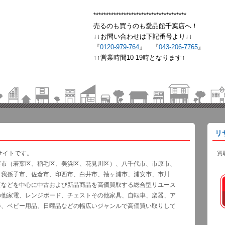
*************************************
売るのも買うのも愛品館千葉店へ！
↓↓お問い合わせは下記番号より↓↓
『
0120-979-764
』 『
043-206-7765
』
↑↑営業時間10-19時となります↑
リ
サイトです。
買
葉市（若葉区、稲毛区、美浜区、花見川区）、八千代市、市原市、
、我孫子市、佐倉市、印西市、白井市、袖ヶ浦市、浦安市、市川
区などを中心に中古および新品商品を高価買取する総合型リユース
の他家電、レンジボード、チェストその他家具、自転車、楽器、ア
器、ベビー用品、日曜品などの幅広いジャンルで高価買い取りして