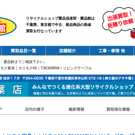
リサイクルショップ愛品倶楽部・愛品館は
千葉県、東京都で中古、新品商品の高値
買取を行なっています
PurchaseList
Shop
ConstructionRepair
・愛品館までご相談下さい。
｜カリモク家具｜カリモク60｜T36300RW｜リビングテーブル
店内の様子
最新情報
買取強化情報