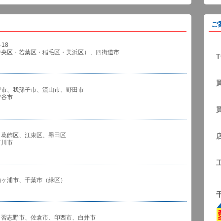
ご
18
中央区・若葉区・稲毛区・美浜区）、四街道市
T
戸市、我孫子市、流山市、野田市
谷市
、葛飾区、江東区、墨田区
川市
袖ヶ浦市、千葉市（緑区）
、習志野市、佐倉市、印西市、白井市