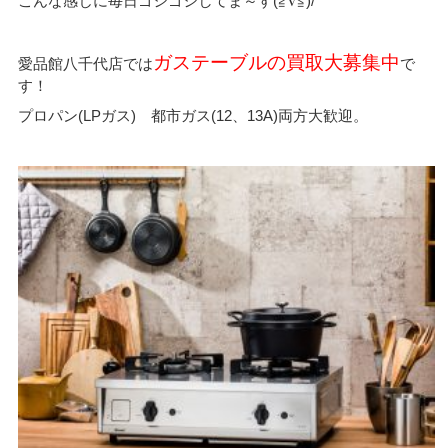
こんな感じに毎日ゴシゴシしてま～す(≧∇≦)/
ガステーブルの買取大募集中
愛品館八千代店では
で
す！
プロパン(LPガス) 都市ガス(12、13A)両方大歓迎。