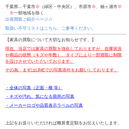
千葉県…千葉市
※
（緑区・中央区）、市原市
※
、袖ヶ浦市
※
※
一部地域を除く
出張買取ご紹介ページ☆
取扱い不可リストはこちら。ご参考ください。
【家具の買取について大切なお知らせです。】
現在、当店では家具の買取を強化しておりますが、在庫状況
や商品の状態（キズや年数）、タイプにより一部買取に制限
を設けさせていただいております。
その為、まずはLINEでの写真添付をお願いしております。
・全体の写真（正面・横 等）
・キズや汚れ、気になる箇所の写真
・メーカーロゴや品質表示ラベルの写真
上記をお送りいただければ概算査定額をお伝えいたします。