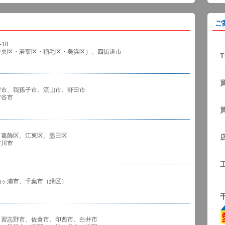
ご
18
中央区・若葉区・稲毛区・美浜区）、四街道市
T
戸市、我孫子市、流山市、野田市
谷市
、葛飾区、江東区、墨田区
川市
袖ヶ浦市、千葉市（緑区）
、習志野市、佐倉市、印西市、白井市