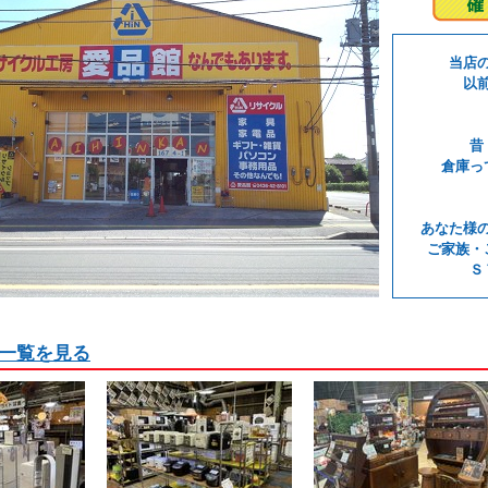
当店
以
昔
倉庫っ
あなた様
ご家族・
Ｓ
一覧を見る