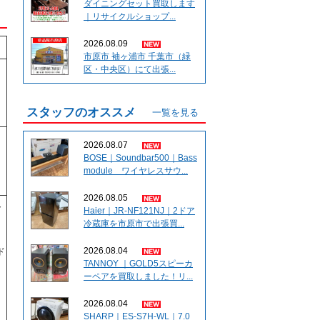
ダイニングセット買取します
｜リサイクルショップ...
2026.08.09
市原市 袖ヶ浦市 千葉市（緑
区・中央区）にて出張...
スタッフのオススメ
一覧を見る
2026.08.07
BOSE｜Soundbar500｜Bass
module ワイヤレスサウ...
2026.08.05
ト
Haier｜JR-NF121NJ｜2ドア
、
冷蔵庫を市原市で出張買...
2026.08.04
ド
TANNOY ｜GOLD5スピーカ
、
ーペアを買取しました！リ...
、
2026.08.04
SHARP｜ES-S7H-WL｜7.0