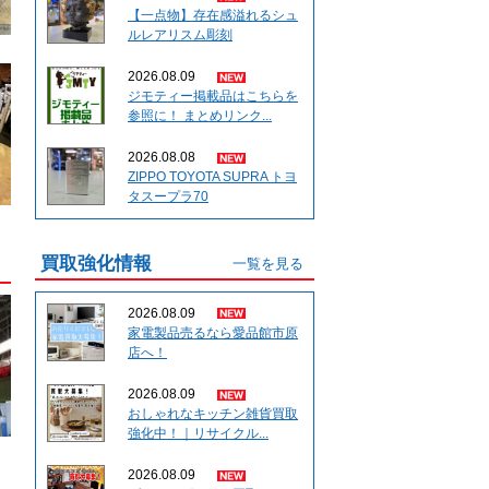
【一点物】存在感溢れるシュ
ルレアリスム彫刻
2026.08.09
ジモティー掲載品はこちらを
参照に！ まとめリンク...
2026.08.08
ZIPPO TOYOTA SUPRA トヨ
タスープラ70
買取強化情報
一覧を見る
2026.08.09
家電製品売るなら愛品館市原
店へ！
2026.08.09
おしゃれなキッチン雑貨買取
強化中！｜リサイクル...
2026.08.09