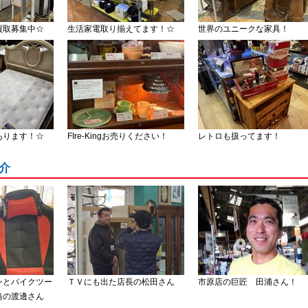
買取募集中☆
生活家電取り揃えてます！☆
世界のユニークな家具！
あります！☆
FIre-Kingお売りください！
レトロも扱ってます！
介
ンとバイクツー
ＴＶにも出た店長の松田さん
市原店の巨匠 田浦さん！
当の渡邊さん