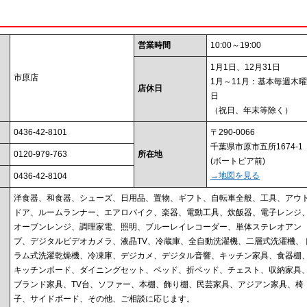
営業時間
10:00～19:00
1月1日、12月31日
市原店
1月～11月：基本毎週木曜
店休日
日
（祝日、年末等除く）
0436-42-8101
〒290-0066
千葉県市原市五所1674-1
0120-979-763
所在地
(ボートピア前)
→地図を見る
0436-42-8104
洋食器、和食器、シューズ、日用品、置物、ギフト、自転車全般、工具、アウ
ドア、ルームランナー、エアロバイク、楽器、電動工具、炊飯器、電子レンジ
オーブンレンジ、調理家電、照明、ブルーレイレコーダー、単体ステレオアン
プ、デジタルビデオカメラ、液晶TV、冷蔵庫、全自動洗濯機、二層式洗濯機、
ラム式洗濯乾燥機、冷凍庫、デジカメ、デジタル音響、キッチン家具、食器棚
キッチンボード、ダイニングセット、ベッド、折ベッド、チェスト、収納家具
ブランド家具、TV台、ソファー、本棚、飾り棚、民芸家具、アジアン家具、椅
子、サイドボード、その他、ご相談に応じます。