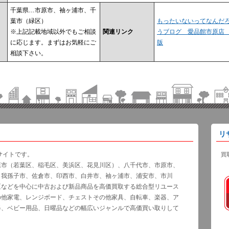
千葉県…市原市、袖ヶ浦市、千
葉市（緑区）
もったいないってなんだ
※上記記載地域以外でもご相談
関連リンク
うブログ 愛品館市原
に応じます。まずはお気軽にご
版
相談下さい。
リ
サイトです。
買
葉市（若葉区、稲毛区、美浜区、花見川区）、八千代市、市原市、
、我孫子市、佐倉市、印西市、白井市、袖ヶ浦市、浦安市、市川
区などを中心に中古および新品商品を高価買取する総合型リユース
の他家電、レンジボード、チェストその他家具、自転車、楽器、ア
器、ベビー用品、日曜品などの幅広いジャンルで高価買い取りして