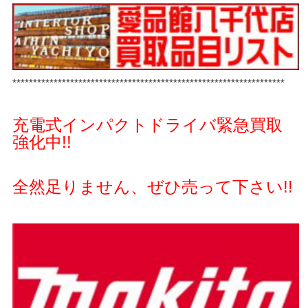
******************************************************************
充電式インパクトドライバ緊急買取
強化中!!
全然足りません、ぜひ売って下さい!!