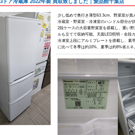
nic 3ドア冷蔵庫 2022年製 買取致しました｜愛品館千葉店
少し低めで奥行き薄型63.3cm、野菜室が
冷蔵室・野菜室・冷凍室のハンドル部分が
2段ケースの大容量野菜室を搭載し、重い野
ルも立てて収納可能。天面LED照明・全段
冷凍室上段にアルミプレートを搭載し、素早
に比べて冬季は約10%、夏季は約8%省エネ