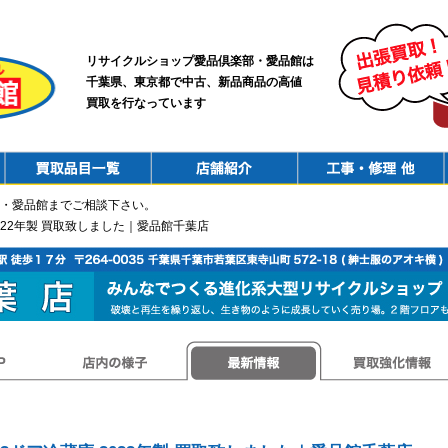
リサイクルショップ愛品倶楽部・愛品館は
千葉県、東京都で中古、新品商品の高値
買取を行なっています
PurchaseList
Shop
ConstructionRepair
・愛品館までご相談下さい。
庫 2022年製 買取致しました｜愛品館千葉店
店内の様子
最新情報
買取強化情報