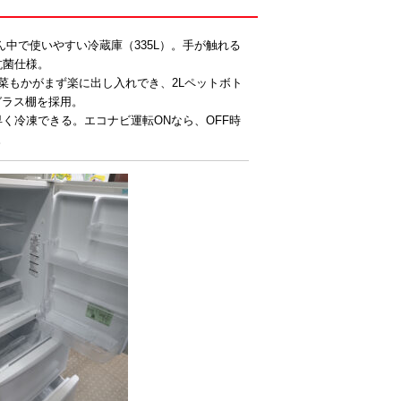
真ん中で使いやすい冷蔵庫（335L）。手が触れる
抗菌仕様。
菜もかがまず楽に出し入れでき、2Lペットボト
ガラス棚を採用。
く冷凍できる。エコナビ運転ONなら、OFF時
。