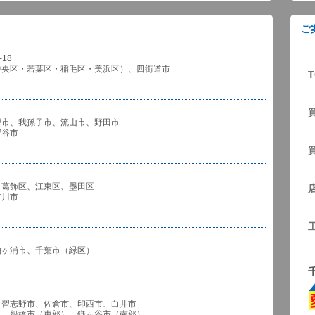
ご
18
中央区・若葉区・稲毛区・美浜区）、四街道市
T
戸市、我孫子市、流山市、野田市
谷市
、葛飾区、江東区、墨田区
川市
袖ヶ浦市、千葉市（緑区）
、習志野市、佐倉市、印西市、白井市
市（東部）、鎌ヶ谷市（南部）