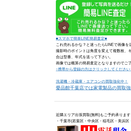
■
スマホで簡単LINE簡易査定
■
これ売れるかな？と迷ったらLINEで画像を
撮影時のポイントは角度を変えて複数枚、
合は型番、年式を送って下さい。
画像では概算の簡易査定となりますのでご
↑携帯から登録の方はクリックしてください
洗濯機・冷蔵庫・エアコンの買取強化中！
愛品館千葉店では家電製品の買取強
近隣エリア出張買取(無料)もご予約承ります
・千葉市(若葉区・中央区・稲毛区・美浜区