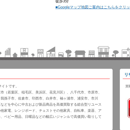
徒歩3分
■Googleマップ地図ご案内はこちらをクリ
リ
サイトです。
買
葉市（若葉区、稲毛区、美浜区、花見川区）、八千代市、市原市、
、我孫子市、佐倉市、印西市、白井市、袖ヶ浦市、浦安市、市川
区などを中心に中古および新品商品を高価買取する総合型リユース
の他家電、レンジボード、チェストその他家具、自転車、楽器、ア
器、ベビー用品、日曜品などの幅広いジャンルで高価買い取りして