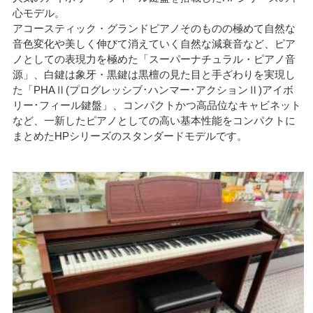
心モデル。
アコースティック・グランドピアノそのものの極めて自然な
音色変化や美しく伸びて消えていく自然な減衰音など、ピア
ノとしての表現力を極めた「スーパーナチュラル・ピアノ音
源」、白鍵は象牙・黒鍵は黒檀の見た目と手ざわりを実現し
た「PHAⅡ(プログレッシブ･ハンマー･アクションⅡ)アイボ
リー･フィール鍵盤」、コンパクトかつ高品位なキャビネット
など、一新したピアノとしての高い基本性能をコンパクトに
まとめたHPシリーズのスタンダードモデルです。