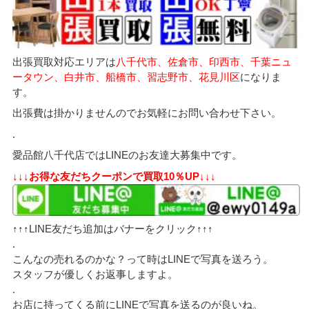
出張買取対応エリアは
八千代市、佐倉市、印西市、千葉ニュ
ータウン、白井市、船橋市、習志野市、花見川区
になりま
す。
出張費は掛かりませんのでお気軽にお問い合わせ下さい。
.
愛品館八千代店ではLINEのお友達大募集中です。
↓↓↓お得な友だちクーポンで買取10％UP↓↓↓
↑↑↑LINE友だち追加はバナーをクリック↑↑↑
.
こんなの売れるのかな？って時はLINEで写真を送ろう。
スタッフが優しくお返事しますよ。
.
お店に持ってくる前にLINEで写真を送るのが良いね。