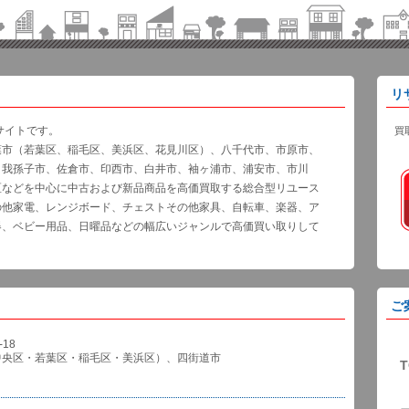
リ
サイトです。
買
葉市（若葉区、稲毛区、美浜区、花見川区）、八千代市、市原市、
、我孫子市、佐倉市、印西市、白井市、袖ヶ浦市、浦安市、市川
区などを中心に中古および新品商品を高価買取する総合型リユース
の他家電、レンジボード、チェストその他家具、自転車、楽器、ア
器、ベビー用品、日曜品などの幅広いジャンルで高価買い取りして
ご
18
中央区・若葉区・稲毛区・美浜区）、四街道市
T