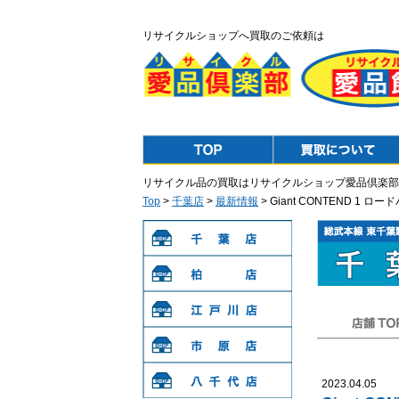
リサイクルショップへ買取のご依頼は
Top
Purchase
リサイクル品の買取はリサイクルショップ愛品倶楽部
Top
>
千葉店
>
最新情報
> Giant CONTEND 1
千葉店
柏店
江戸川店
店舗TOP
市原店
2023.04.05