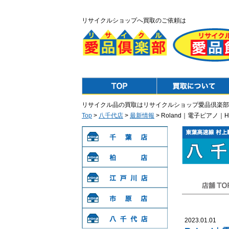
リサイクルショップへ買取のご依頼は
Top
Purchase
リサイクル品の買取はリサイクルショップ愛品倶楽部
Top
>
八千代店
>
最新情報
> Roland｜電子ピアノ｜
千葉店
柏店
江戸川店
店舗TOP
市原店
2023.01.01