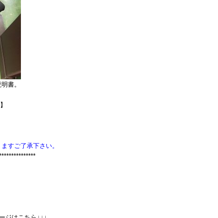
説明書。
P】
りますご了承下さい。
***************
ージはこちら↓↓↓