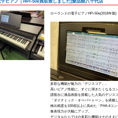
｜電子ピアノ｜HPi-50e買取致しました|愛品館八千代店
ローランドの電子ピアノHPi-50e(2018年製)
多彩な機能が魅力の「デジスコア」。
高いピアノ性能に、すぐに弾きたくなるコ
譜面台に液晶画面を搭載した人気のデジスコ
「ダイナミック・オーバートーン」を搭載
検出精度を100倍以上に高めた「PHA-4
奏表現力が大幅にアップ。
デジタルならではの多彩な機能はそのまま