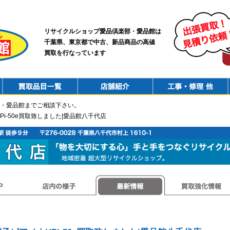
リサイクルショップ愛品倶楽部・愛品館は
千葉県、東京都で中古、新品商品の高値
買取を行なっています
PurchaseList
Shop
ConstructionRepair
・愛品館までご相談下さい。
HPi-50e買取致しました|愛品館八千代店
店内の様子
最新情報
買取強化情報