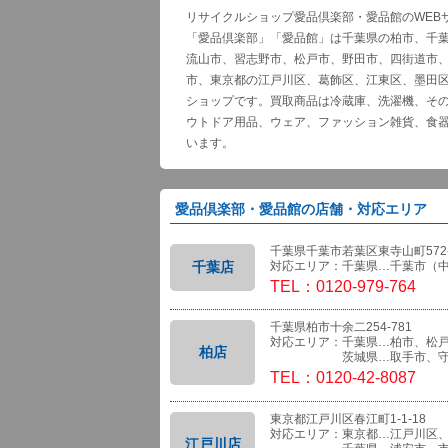
リサイクルショップ愛品倶楽部・愛品館のWEB
「愛品倶楽部」「愛品館」は千葉県の柏市、千
流山市、習志野市、松戸市、野田市、四街道市
市、東京都の江戸川区、葛飾区、江東区、墨田
ショップです。買取商品は冷蔵庫、洗濯機、そ
ウトドア用品、ウェア、ファッション雑貨、食
います。
愛品倶楽部・愛品館の店舗・対応エリア
千葉県千葉市若葉区東寺山町572-
千葉店
対応エリア：千葉県…千葉市（
TEL：0120-979-764
千葉県柏市十余二254-781
対応エリア：千葉県…柏市、松
柏店
茨城県…取手市、守
TEL：0120-42-8087
東京都江戸川区春江町1-1-18
対応エリア：東京都…江戸川区
江戸川店