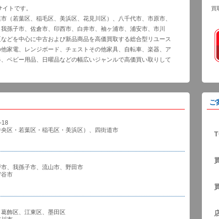
サイトです。
買
葉市（若葉区、稲毛区、美浜区、花見川区）、八千代市、市原市、
、我孫子市、佐倉市、印西市、白井市、袖ヶ浦市、浦安市、市川
区などを中心に中古および新品商品を高価買取する総合型リユース
の他家電、レンジボード、チェストその他家具、自転車、楽器、ア
器、ベビー用品、日曜品などの幅広いジャンルで高価買い取りして
ご
18
中央区・若葉区・稲毛区・美浜区）、四街道市
T
戸市、我孫子市、流山市、野田市
谷市
、葛飾区、江東区、墨田区