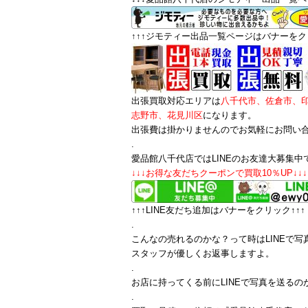
↑↑↑ジモティー出品一覧ページはバナーをクリ
出張買取対応エリアは
八千代市、佐倉市、
志野市、花見川区
になります。
出張費は掛かりませんのでお気軽にお問い
.
愛品館八千代店ではLINEのお友達大募集中
↓↓↓お得な友だちクーポンで買取10％UP↓↓↓
↑↑↑LINE友だち追加はバナーをクリック↑↑↑
.
こんなの売れるのかな？って時はLINEで写
スタッフが優しくお返事しますよ。
.
お店に持ってくる前にLINEで写真を送るの
.