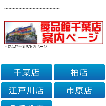
***************************************
△愛品館千葉店案内ページ