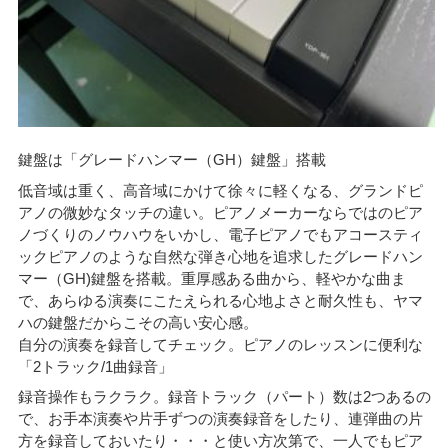
鍵盤は「グレードハンマー（GH）鍵盤」搭載
低音域は重く、高音域にかけて徐々に軽くなる、グランドピ
アノの微妙なタッチの違い。ピアノメーカーならではのピア
ノづくりのノウハウをいかし、電子ピアノでもアコースティ
ックピアノのような自然な弾き心地を追求したグレードハン
マー（GH)鍵盤を搭載。重厚感ある曲から、軽やかな曲ま
で、あらゆる演奏にこたえられる心地よさと耐久性も、ヤマ
ハの鍵盤だからこその高い安心感。
自分の演奏を録音してチェック。ピアノのレッスンに便利な
「2トラック/1曲録音」
録音操作もラクラク。録音トラック（パート）数は2つあるの
で、お手本演奏や片手ずつの演奏録音をしたり、連弾曲の片
方を録音しておいたり・・・と使い方次第で、一人でもピア