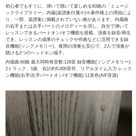
初心者でもすぐに、弾いて聴いて楽しめる60曲の「ミュージ
ックライブラリー」内蔵(楽譜集付属※)※著作権上の理由によ
り、一部、楽譜集に掲載されていない曲があります。内蔵曲
の右手または左手パートのメロディーを消し、自分で弾いて
レッスンできるパートオン/オフ機能を搭載。演奏を録音/再生
でき、レッスンの成果のチェックや作曲などに活用できる録
音機能(ソングメモリー)。夜間の演奏も安心で、2人で演奏が
聴ける2つのヘッドホン端子。
内蔵曲:60曲 最大同時発音数:128音 録音機能(ソングメモリー):
2トラック、1曲、合計約5,000音符、リアルタイム入力 レッス
ン機能(右手/左手パートオン/オフ機能) 11音色(AIF音源)