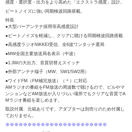
感度・選択度・出力をより高めた「エクストラ感度」設計。
ビートノイズに強い同期検波回路搭載。
特長
●大型バーアンテナ採用等高感度設計
●ビートノイズを軽減し、クリアに聴ける同期検波回路搭載
●高感度ラジオNIKKEI受信、全6波ワンタッチ選局
●MW全国主要放送局名表示（中波）
●1.3Wの大出力、音質切替えスイッチ
●外部アンテナ端子（MW、SW1/SW2用）
●ワイドFM（FM補完放送）（＊）に対応
AMラジオの番組をFM放送の周波数で聴けるので、ビルやマ
ンションなどAM放送が入りづらい場所でもクリアな音質でA
Mラジオ番組を楽しめます。
取説付属、元箱ありです。アダプターは別売りのため付属し
ておりません。
※※※※※※※※※※※※※※※※※※※※※※※