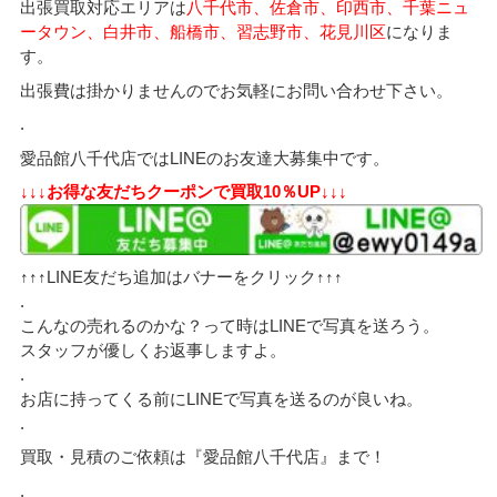
出張買取対応エリアは
八千代市、佐倉市、印西市、千葉ニュ
ータウン、白井市、船橋市、習志野市、花見川区
になりま
す。
出張費は掛かりませんのでお気軽にお問い合わせ下さい。
.
愛品館八千代店ではLINEのお友達大募集中です。
↓↓↓お得な友だちクーポンで買取10％UP↓↓↓
↑↑↑LINE友だち追加はバナーをクリック↑↑↑
.
こんなの売れるのかな？って時はLINEで写真を送ろう。
スタッフが優しくお返事しますよ。
.
お店に持ってくる前にLINEで写真を送るのが良いね。
.
買取・見積のご依頼は『愛品館八千代店』まで！
.