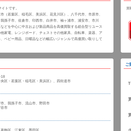
サイトです。
買
葉市（若葉区、稲毛区、美浜区、花見川区）、八千代市、市原市、
、我孫子市、佐倉市、印西市、白井市、袖ヶ浦市、浦安市、市川
区などを中心に中古および新品商品を高価買取する総合型リユース
の他家電、レンジボード、チェストその他家具、自転車、楽器、ア
器、ベビー用品、日曜品などの幅広いジャンルで高価買い取りして
ご
18
中央区・若葉区・稲毛区・美浜区）、四街道市
T
戸市、我孫子市、流山市、野田市
谷市
、葛飾区、江東区、墨田区