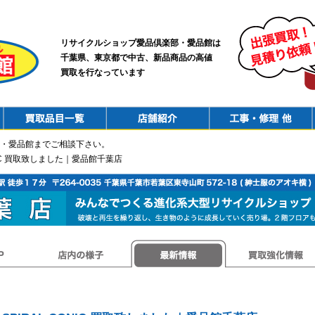
リサイクルショップ愛品倶楽部・愛品館は
千葉県、東京都で中古、新品商品の高値
買取を行なっています
PurchaseList
Shop
ConstructionRepair
・愛品館までご相談下さい。
CONIC 買取致しました｜愛品館千葉店
店内の様子
最新情報
買取強化情報