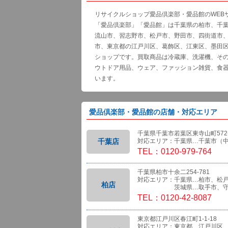
リサイクルショップ愛品倶楽部・愛品館のWEB
「愛品倶楽部」「愛品館」は千葉県の柏市、千
流山市、習志野市、松戸市、野田市、四街道市
市、東京都の江戸川区、葛飾区、江東区、墨田
ショップです。買取商品は冷蔵庫、洗濯機、そ
ウトドア用品、ウェア、ファッション雑貨、食
います。
愛品倶楽部・愛品館の店舗・対応エリア
千葉県千葉市若葉区東寺山町572-
千葉店
対応エリア：千葉県…千葉市（
TEL：0120-979-764
千葉県柏市十余二254-781
対応エリア：千葉県…柏市、松
柏店
茨城県…取手市、守
TEL：0120-42-8087
東京都江戸川区春江町1-1-18
対応エリア：東京都…江戸川区