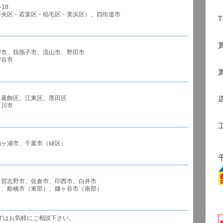
18
中央区・若葉区・稲毛区・美浜区）、四街道市
T
戸市、我孫子市、流山市、野田市
谷市
、葛飾区、江東区、墨田区
川市
袖ヶ浦市、千葉市（緑区）
、習志野市、佐倉市、印西市、白井市
市（東部）、鎌ヶ谷市（南部）
ずはお気軽にご相談下さい。