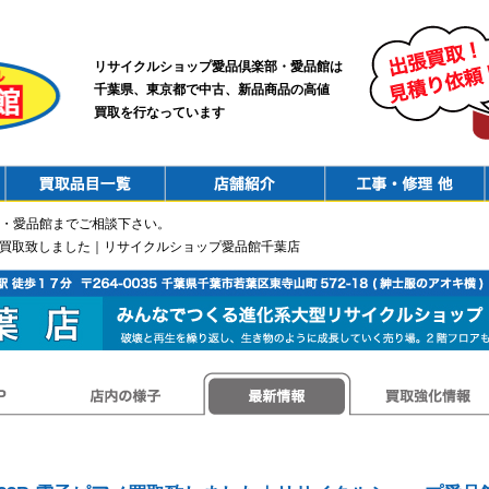
リサイクルショップ愛品倶楽部・愛品館は
千葉県、東京都で中古、新品商品の高値
買取を行なっています
PurchaseList
Shop
ConstructionRepair
・愛品館までご相談下さい。
子ピアノ買取致しました｜リサイクルショップ愛品館千葉店
店内の様子
最新情報
買取強化情報