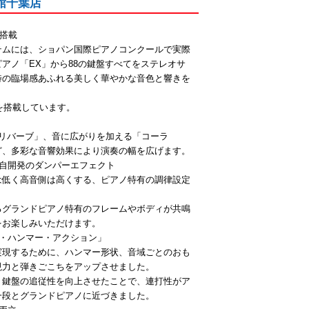
品館千葉店
を搭載
テムには、ショパン国際ピアノコンクールで実際
アノ「EX」から88の鍵盤すべてをステレオサ
特の臨場感あふれる美しく華やかな音色と響きを
を搭載しています。
リバーブ」、音に広がりを加える「コーラ
ど、多彩な音響効果により演奏の幅を広げます。
自開発のダンパーエフェクト
は低く高音側は高くする、ピアノ特有の調律設定
るグランドピアノ特有のフレームやボディが共鳴
をお楽しみいただけます。
・ハンマー・アクション」
実現するために、ハンマー形状、音域ごとのおも
現力と弾きごこちをアップさせました。
、鍵盤の追従性を向上させたことで、連打性がア
一段とグランドピアノに近づきました。