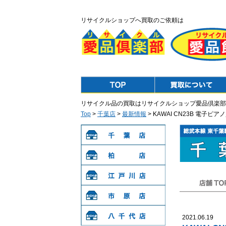
リサイクルショップへ買取のご依頼は
Top
Purchase
リサイクル品の買取はリサイクルショップ愛品倶楽部
Top
>
千葉店
>
最新情報
> KAWAI CN23B 電
千葉店
柏店
江戸川店
店舗TOP
市原店
2021.06.19