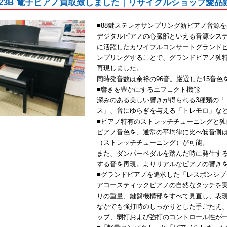
 CN23B 電子ピアノ買取致しました｜リサイクルショップ愛
■88鍵ステレオサンプリング新ピアノ音源
デジタルピアノの心臓部といえる音源シス
に活躍したカワイフルコンサートグランドピ
ンプリングすることで、グランドピアノ独
再現しました。
同時発音数は余裕の96音。厳選した15音色
■響きを豊かにするエフェクト機能
深みのある美しい響きが得られる3種類の「
ス」、音にゆらぎを与える「トレモロ」な
■ピアノ特有のストレッチチューニングと独
ピアノ音色を、通常の平均律に比べ低音側
（ストレッチチューニング）が可能。
また、ダンパーペダルを踏んだ時に発生す
する音を再現。よりリアルなピアノの響き
■グランドピアノを追求した「レスポンシブ
アコースティックピアノの自然なタッチを
りの重量、鍵盤機構部をすべて見直し、表
なかでも強打時のしっかりとした手ごたえ
ップ、弱打および強打のコントロール性が