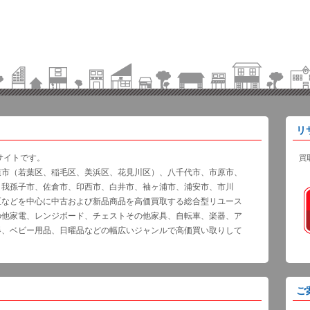
リ
サイトです。
買
葉市（若葉区、稲毛区、美浜区、花見川区）、八千代市、市原市、
、我孫子市、佐倉市、印西市、白井市、袖ヶ浦市、浦安市、市川
区などを中心に中古および新品商品を高価買取する総合型リユース
の他家電、レンジボード、チェストその他家具、自転車、楽器、ア
器、ベビー用品、日曜品などの幅広いジャンルで高価買い取りして
ご