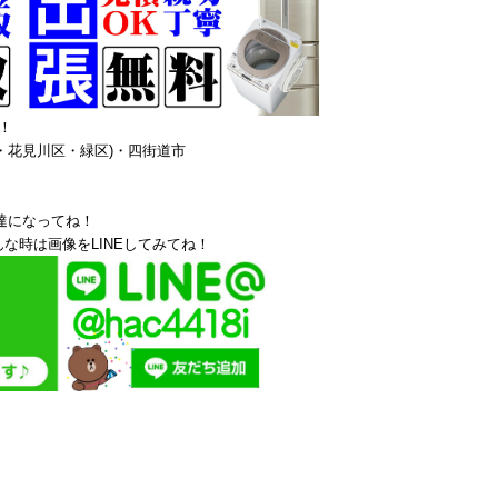
！
・花見川区・緑区)・四街道市
達になってね！
な時は画像をLINEしてみてね！