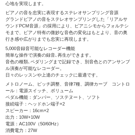
心地を実現します。
ピアノの音を忠実に表現するステレオサンプリング音源
グランドピアノの音をステレオサンプリングした「リアルサ
ウンドPCM音源」の採用により、ピアニシモからフォルテシ
モまで、ピアノ特有の微妙な音色の変化はもとより、音の奥
行き感や広がりまでも忠実に再現します。
5,000音録音可能なレコーダー機能
簡単な操作で演奏の録音､再生ができます。
音色の種類､ペダリングまで記録でき、別音色とのアンサンブ
ル演奏が可能なレコーダー。
日々のレッスンや上達のチェックに最適です。
メトロノーム、ピッチ調整、音律7種、調律カーブ コントロ
ール：電源スイッチ、ボリューム
ペダル機能：ダンパー、ソステヌート、ソフト
接続端子：ヘッドホン端子×2
スピーカー：16cm×2
出力：10W+10W
電源：AC100V（50/60Hz）
消費電力：27W