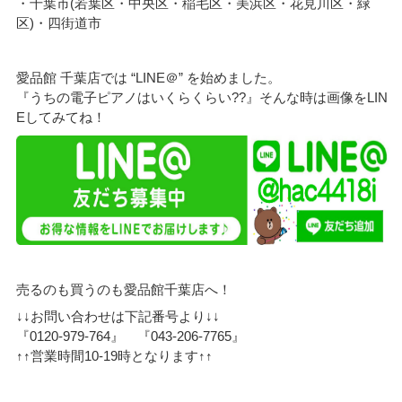
・千葉市(若葉区・中央区・稲毛区・美浜区・花見川区・緑
区)・四街道市
愛品館 千葉店では “LINE＠” を始めました。
『うちの電子ピアノはいくらくらい??』そんな時は画像をLIN
Eしてみてね！
売るのも買うのも愛品館千葉店へ！
↓↓お問い合わせは下記番号より↓↓
『0120-979-764』 『043-206-7765』
↑↑営業時間10-19時となります↑↑