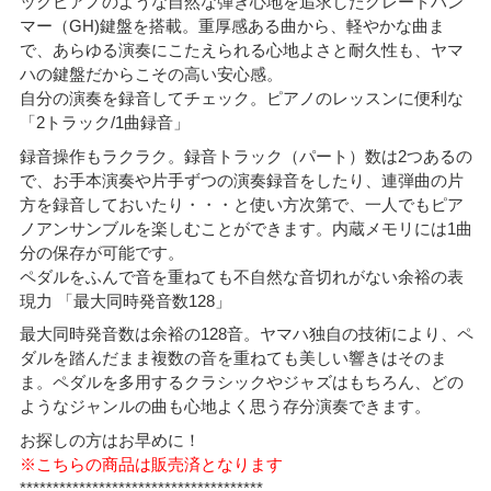
ックピアノのような自然な弾き心地を追求したグレードハン
マー（GH)鍵盤を搭載。重厚感ある曲から、軽やかな曲ま
で、あらゆる演奏にこたえられる心地よさと耐久性も、ヤマ
ハの鍵盤だからこその高い安心感。
自分の演奏を録音してチェック。ピアノのレッスンに便利な
「2トラック/1曲録音」
録音操作もラクラク。録音トラック（パート）数は2つあるの
で、お手本演奏や片手ずつの演奏録音をしたり、連弾曲の片
方を録音しておいたり・・・と使い方次第で、一人でもピア
ノアンサンブルを楽しむことができます。内蔵メモリには1曲
分の保存が可能です。
ペダルをふんで音を重ねても不自然な音切れがない余裕の表
現力 「最大同時発音数128」
最大同時発音数は余裕の128音。ヤマハ独自の技術により、ペ
ダルを踏んだまま複数の音を重ねても美しい響きはそのま
ま。ペダルを多用するクラシックやジャズはもちろん、どの
ようなジャンルの曲も心地よく思う存分演奏できます。
お探しの方はお早めに！
※こちらの商品は販売済となります
*************************************