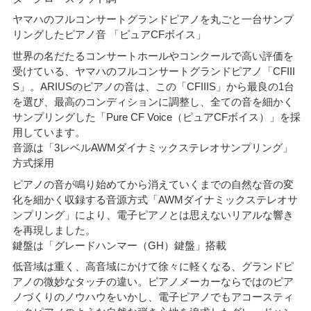
ヤマハのフルコンサートグランドピアノを丸ごと一台サンプ
リングしたピアノ音 「ピュアCFボイス」
世界の名だたるコンサートホールやコンクールで高い評価を
受けている、ヤマハのフルコンサートグランドピアノ「CFIII
S」。ARIUSのピアノの音は、この「CFIIIS」から最良の1台
を選び、最高のコンディションに調整し、全ての音を細かく
サンプリングした「Pure CF Voice（ピュアCFボイス）」を採
用しています。
音源は「3レベルAWMダイナミックステレオサンプリング」
方式採用
ピアノの音が鳴り始めてから消えていくまでの自然な音の変
化を細かく収録する音源方式「AWMダイナミックステレオサ
ンプリング」により、電子ピアノとは思えないリアルな響き
を再現しました。
鍵盤は「グレードハンマー（GH）鍵盤」搭載
低音域は重く、高音域にかけて徐々に軽くなる、グランドピ
アノの微妙なタッチの違い。ピアノメーカーならではのピア
ノづくりのノウハウをいかし、電子ピアノでもアコースティ