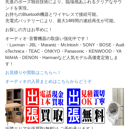
先進のボーズ独自技術により、臨場感あふれるクリアなサウ
ンドを実現。
お持ちのBluetooth機器とワイヤレスで接続可能。
充電式バッテリーにより、最大14時間の連続再生が可能。
お探しの方はお早めに！
オーディオ･音響機器の取扱い強化中です！
・Luxman・JBL・Marantz・McIntosh・SONY・BOSE・Audi
oTechnica・TEAC・ONKYO・Panasonic・KENWOOD・YA
MAHA・DENON・Harmanなど人気モデル高価査定致しま
す！
お見積りや買取はこちらへ！
オーディオの入荷まとめはこちらからどうぞ
近隣エリア出張買取(無料)もご予約承ります！