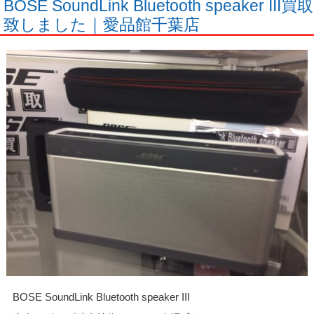
BOSE SoundLink Bluetooth speaker III買取
致しました｜愛品館千葉店
BOSE SoundLink Bluetooth speaker III