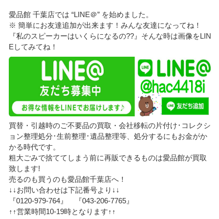
愛品館 千葉店では “LINE＠” を始めました。
※ 簡単にお友達追加が出来ます！みんな友達になってね！
『私のスピーカーはいくらになるの??』そんな時は画像をLIN
Eしてみてね！
買替・引越時のご不要品の買取・会社移転の片付け･コレクシ
ョン整理処分･生前整理･遺品整理等、処分するにもお金がか
かる時代です。
粗大ごみで捨ててしまう前に再販できるものは愛品館が買取
致します!
売るのも買うのも愛品館千葉店へ！
↓↓お問い合わせは下記番号より↓↓
『0120-979-764』 『043-206-7765』
↑↑営業時間10-19時となります↑↑