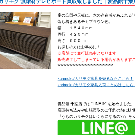
oku カリモク 無垢材テレビボード買取致しました｜愛品館千葉
扉の凸凹や天板に、木の存在感があふれる”
落ち着きあるモカブラウン色。
幅 １５４０ｍｍ
奥行 ４２０ｍｍ
高さ ５００ｍｍ
お探しの方はお早めに！
※店舗にて並行販売中となります
販売終了してしまっている場合があります
*************************************
karimoku/カリモク家具を売るならこちら！
karimoku/カリモク家具入荷まとめはこちら
愛品館 千葉店では “LINE＠” を始めました。
店頭持ち込みや出張買取のご予約の前にLI
『うちのカリモクはいくらになるの??』そん