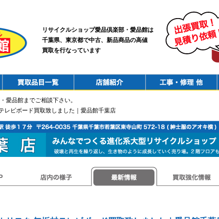
リサイクルショップ愛品倶楽部・愛品館は
千葉県、東京都で中古、新品商品の高値
買取を行なっています
PurchaseList
Shop
ConstructionRepair
・愛品館までご相談下さい。
 無垢材テレビボード買取致しました｜愛品館千葉店
店内の様子
最新情報
買取強化情報