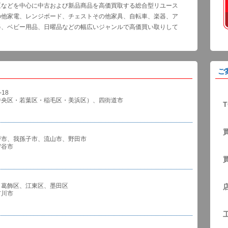
区などを中心に中古および新品商品を高価買取する総合型リユース
の他家電、レンジボード、チェストその他家具、自転車、楽器、ア
器、ベビー用品、日曜品などの幅広いジャンルで高価買い取りして
ご
18
中央区・若葉区・稲毛区・美浜区）、四街道市
T
戸市、我孫子市、流山市、野田市
谷市
、葛飾区、江東区、墨田区
川市