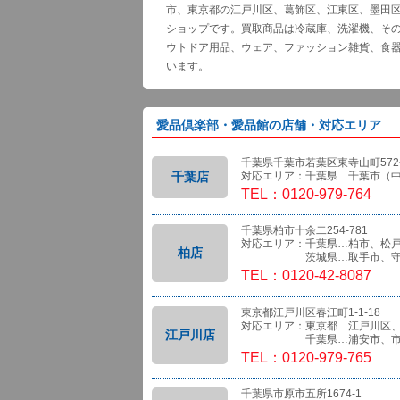
市、東京都の江戸川区、葛飾区、江東区、墨田
ショップです。買取商品は冷蔵庫、洗濯機、そ
ウトドア用品、ウェア、ファッション雑貨、食
います。
愛品倶楽部・愛品館の店舗・対応エリア
千葉県千葉市若葉区東寺山町572-
千葉店
対応エリア：千葉県…千葉市（
TEL：0120-979-764
千葉県柏市十余二254-781
対応エリア：千葉県…柏市、松
柏店
茨城県…取手市、守
TEL：0120-42-8087
東京都江戸川区春江町1-1-18
対応エリア：東京都…江戸川区
江戸川店
千葉県…浦安市、市
TEL：0120-979-765
千葉県市原市五所1674-1