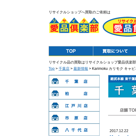
リサイクルショップへ買取のご依頼は
Top
Purchase
リサイクル品の買取はリサイクルショップ愛品倶楽部
Top
>
千葉店
>
最新情報
> Karimoku カリモク
千葉店
柏店
江戸川店
店舗TOP
市原店
2017.12.22