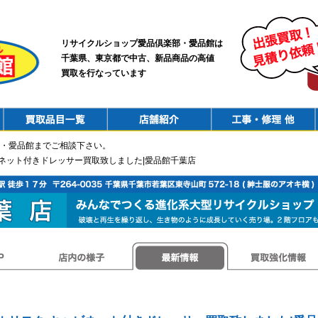
リサイクルショップ愛品倶楽部・愛品館は
千葉県、東京都で中古、新品商品の高値
買取を行なっています
PurchaseList
Shop
ConstructionRepair
・愛品館までご相談下さい。
 キャビネット付きドレッサー買取致しました|愛品館千葉店
店内の様子
最新情報
買取強化情報