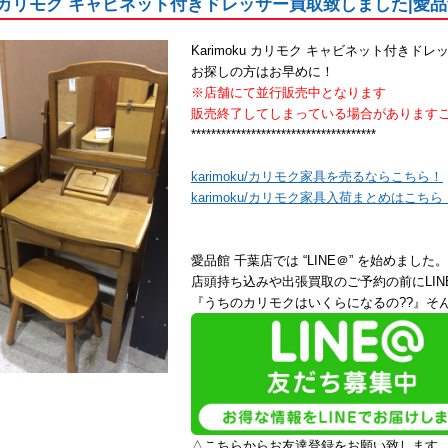
oku カリモク キャビネット付きドレッサー買取致しました|愛
Karimoku カリモク キャビネット付きドレ
お探しの方はお早めに！
※店舗にて並行販売中となります
販売終了してしまっている場合があります
*************************************
karimoku/カリモク家具を売るならこちら！
karimoku/カリモク家具入荷まとめはこちら
愛品館 千葉店では “LINE＠” を始めました。
店頭持ち込みや出張買取のご予約の前にLI
『うちのカリモクはいくらになるの??』そん
△こちらからお友達登録をお願い致します