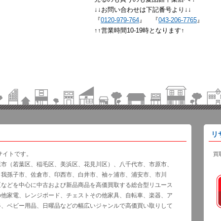
↓↓お問い合わせは下記番号より↓↓
『
0120-979-764
』 『
043-206-7765
』
↑↑営業時間10-19時となります↑
リ
サイトです。
買
葉市（若葉区、稲毛区、美浜区、花見川区）、八千代市、市原市、
、我孫子市、佐倉市、印西市、白井市、袖ヶ浦市、浦安市、市川
区などを中心に中古および新品商品を高価買取する総合型リユース
の他家電、レンジボード、チェストその他家具、自転車、楽器、ア
器、ベビー用品、日曜品などの幅広いジャンルで高価買い取りして