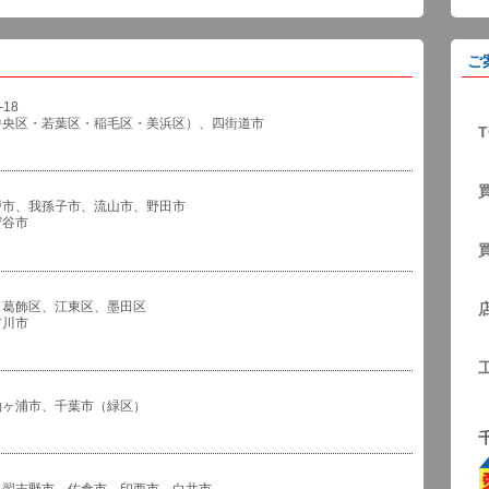
ご
18
中央区・若葉区・稲毛区・美浜区）、四街道市
T
戸市、我孫子市、流山市、野田市
谷市
、葛飾区、江東区、墨田区
川市
袖ヶ浦市、千葉市（緑区）
、習志野市、佐倉市、印西市、白井市