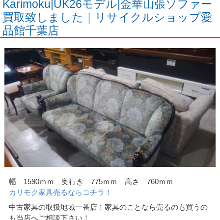
Karimoku|UK26モデル|金華山張ソファー
買取致しました｜リサイクルショップ愛
品館千葉店
幅 1590ｍｍ 奥行き 775ｍｍ 高さ 760ｍｍ
カリモク家具売るならコチラ！
中古家具の取扱地域一番店！家具のことなら売るのも買うの
も当店へご相談下さい！