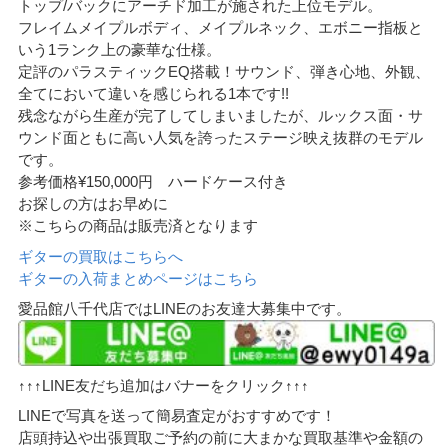
トップ/バックにアーチド加工が施された上位モデル。
フレイムメイプルボディ、メイプルネック、エボニー指板と
いう1ランク上の豪華な仕様。
定評のパラスティックEQ搭載！サウンド、弾き心地、外観、
全てにおいて違いを感じられる1本です!!
残念ながら生産が完了してしまいましたが、ルックス面・サ
ウンド面ともに高い人気を誇ったステージ映え抜群のモデル
です。
参考価格¥150,000円 ハードケース付き
お探しの方はお早めに
※こちらの商品は販売済となります
ギターの買取はこちらへ
ギターの入荷まとめページはこちら
愛品館八千代店ではLINEのお友達大募集中です。
↑↑↑LINE友だち追加はバナーをクリック↑↑↑
LINEで写真を送って簡易査定がおすすめです！
店頭持込や出張買取ご予約の前に大まかな買取基準や金額の