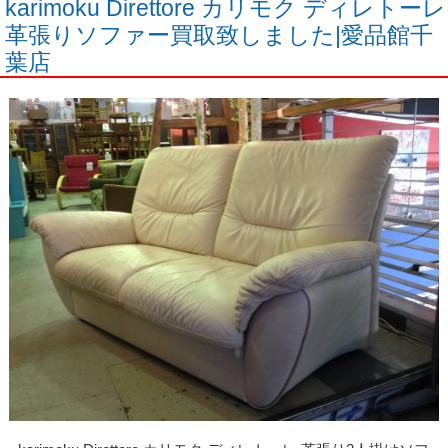
karimoku Direttore カリモク ディレトーレ
革張りソファー買取致しました|愛品館千
葉店