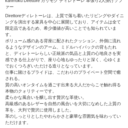
karimoku Direttore カリモク ディレトーレ 革張り2人掛けソフ
ァー
Direttoreディレトーレは、上質で落ち着いたリビングやダイニ
ングを演出する家具を中心に展開しており、アイテムは全て
限定品であるため、希少価値が高いことでも知られていま
す。
ボリューム感のある背座に配されたクッション、外側に流れ
るようなデザインのアーム、ミドルハイバックの背もたれ
と、ディレトーレらしい正統派の気品と上質の心地良さを実
感できる仕上がりで、座り心地もゆったりと深く、心ゆくま
でおくつろぎいただける造りとなっています。
仕事に賭けるプライドは、こだわりのプライベート空間で癒
される。
質の高いオンタイムを過ごす出来る大人だからこそ触れ得る
本物のクォリティーです。
柔らかな風合いを醸し出す贅沢な革使い。
高級感のあるレザーを自然の風合いを大切になめした上質の
革を、大判で贅沢に使用しました。
革のしっとりとしたやわらかさと豪華な雰囲気を味わってい
ただけます。