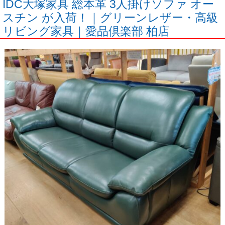
IDC大塚家具 総本革 3人掛けソファ オー
スチン が入荷！｜グリーンレザー・高級
リビング家具｜愛品倶楽部 柏店