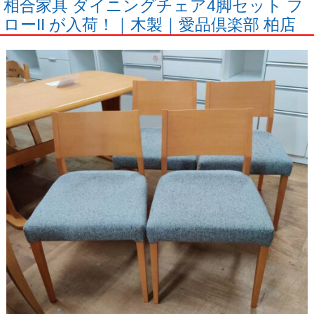
相合家具 ダイニングチェア4脚セット フ
ローII が入荷！｜木製｜愛品倶楽部 柏店