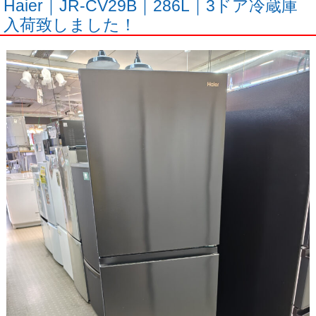
Haier｜JR-CV29B｜286L｜3ドア冷蔵庫
入荷致しました！