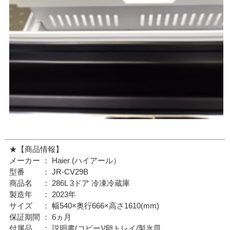
★【商品情報】
メーカー ： Haier (ハイアール）
型番 ： JR-CV29B
商品名 ： 286L 3ドア 冷凍冷蔵庫
製造年 ： 2023年
サイズ ： 幅540×奥行666×高さ1610(mm)
保証期間 ： 6ヵ月
付属品 ： 説明書(コピー)/卵トレイ/製氷皿