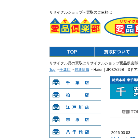
リサイクルショップへ買取のご依頼は
Top
Purchase
リサイクル品の買取はリサイクルショップ愛品倶楽部
Top
>
千葉店
>
最新情報
> Haier｜JR-CV29B｜
千葉店
柏店
江戸川店
店舗TOP
市原店
2026.03.03