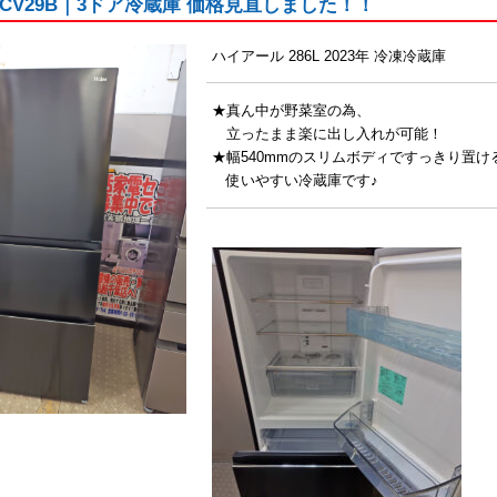
JR-CV29B｜3ドア冷蔵庫 価格見直しました！！
ハイアール 286L 2023年 冷凍冷蔵庫
★真ん中が野菜室の為、
立ったまま楽に出し入れが可能！
★幅540mmのスリムボディですっきり置け
使いやすい冷蔵庫です♪