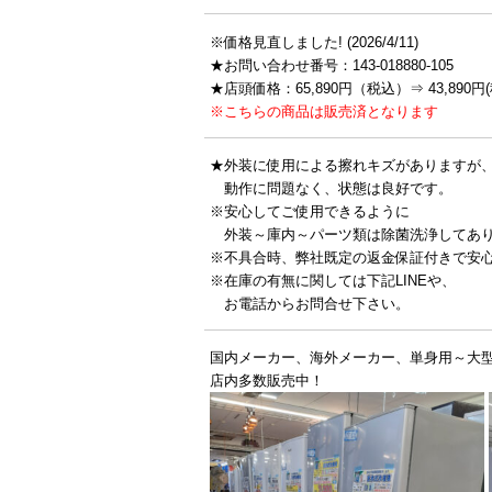
※価格見直しました! (2026/4/11)
★お問い合わせ番号：143-018880-105
★店頭価格：65,890円（税込）⇒ 43,890円(
※こちらの商品は販売済となります
★外装に使用による擦れキズがありますが
動作に問題なく、状態は良好です。
※安心してご使用できるように
外装～庫内～パーツ類は除菌洗浄してあ
※不具合時、弊社既定の返金保証付きで安
※在庫の有無に関しては下記LINEや、
お電話からお問合せ下さい。
国内メーカー、海外メーカー、単身用～大
店内多数販売中！