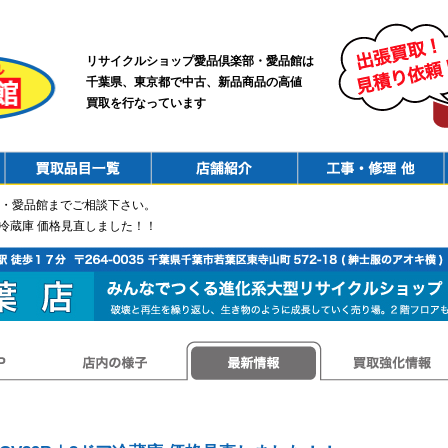
リサイクルショップ愛品倶楽部・愛品館は
千葉県、東京都で中古、新品商品の高値
買取を行なっています
PurchaseList
Shop
ConstructionRepair
・愛品館までご相談下さい。
3ドア冷蔵庫 価格見直しました！！
店内の様子
最新情報
買取強化情報