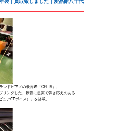
008年製｜買取致しました｜愛品館八千代
ンドピアノの最高峰『CFIIIS』。
ンプリングした、原音に忠実で弾き応えのある、
e（ピュアCFボイス）」を搭載。