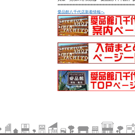
***************************************************
愛品館八千代店新着情報へ