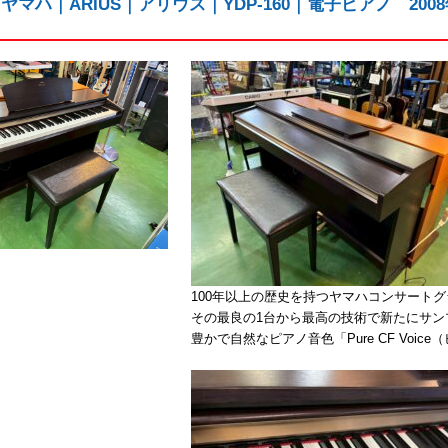
｜ヤマハ｜ARIUS｜アリウス｜YDP-160｜電子ピアノ 2
100年以上の歴史を持つヤマハコンサートグラ
その最良の1台から最高の技術で新たにサ
豊かで自然なピアノ音色「Pure CF Voic