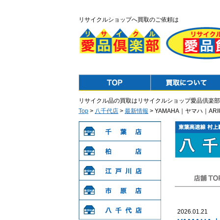
リサイクルショップへ買取のご依頼は
Top
Purchase
リサイクル品の買取はリサイクルショップ愛品倶楽部
Top
>
八千代店
>
最新情報
> YAMAHA｜ヤマハ｜A
千葉店
柏店
江戸川店
店舗TOP
市原店
2026.01.21