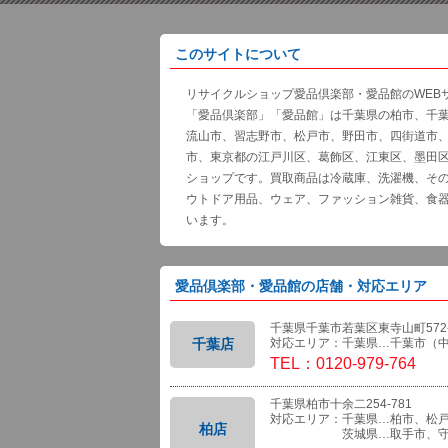
このサイトについて
リサイクルショップ愛品倶楽部・愛品館のWEB
「愛品倶楽部」「愛品館」は千葉県の柏市、千
流山市、習志野市、松戸市、野田市、四街道市
市、東京都の江戸川区、葛飾区、江東区、墨田
ショップです。買取商品は冷蔵庫、洗濯機、そ
ウトドア用品、ウェア、ファッション雑貨、食
います。
愛品倶楽部・愛品館の店舗・対応エリア
千葉県千葉市若葉区東寺山町572-
千葉店
対応エリア：千葉県…千葉市（
TEL：0120-979-764
千葉県柏市十余二254-781
対応エリア：千葉県…柏市、松
柏店
茨城県…取手市、守