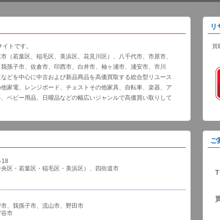
リ
サイトです。
買
葉市（若葉区、稲毛区、美浜区、花見川区）、八千代市、市原市、
、我孫子市、佐倉市、印西市、白井市、袖ヶ浦市、浦安市、市川
区などを中心に中古および新品商品を高価買取する総合型リユース
の他家電、レンジボード、チェストその他家具、自転車、楽器、ア
器、ベビー用品、日曜品などの幅広いジャンルで高価買い取りして
ご
18
中央区・若葉区・稲毛区・美浜区）、四街道市
T
戸市、我孫子市、流山市、野田市
谷市