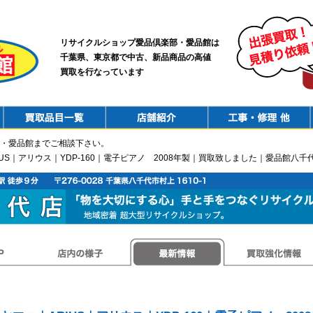
リサイクルショップ愛品倶楽部・愛品館は
千葉県、東京都で中古、新品商品の高値
買取を行なっています
PurchaseList
Shop
ConstructionRepair
・愛品館までご相談下さい。
RIUS｜アリウス｜YDP-160｜電子ピアノ 2008年製｜買取致しました｜愛品館八千
店内の様子
最新情報
買取強化情報