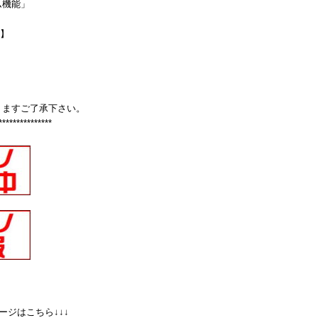
ム機能」
P】
りますご了承下さい。
***************
ージはこちら↓↓↓