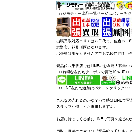
↑↑↑ジモティー出品一覧ページはバナーをクリ
出張買取対応エリアは八千代市、佐倉市、
志野市、花見川区になります。
出張費は掛かりませんのでお気軽にお問い
.
愛品館八千代店ではLINEのお友達大募集中
↓↓↓お得な友だちクーポンで買取10％UP↓↓↓
↑↑↑LINE友だち追加はバナーをクリック↑↑↑
.
こんなの売れるのかな？って時はLINEで写
スタッフが優しくお返事しますよ。
.
お店に持ってくる前にLINEで写真を送るの
.
買取・見積のご依頼は『愛品館八千代店』