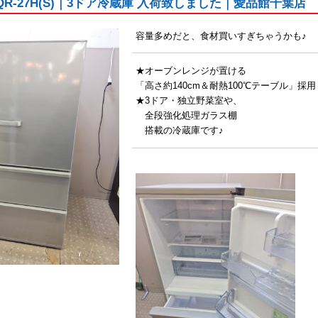
R-27H(S)｜3ドア冷蔵庫 入荷致しました｜愛品館千葉店
容量多めだと、食材買いすぎちゃうかも♪
★オーブンレンジが置ける
「高さ約140cm＆耐熱100℃テーブル」採用
★3ドア・独立野菜室や、
全段強化処理ガラス棚
搭載の冷蔵庫です♪