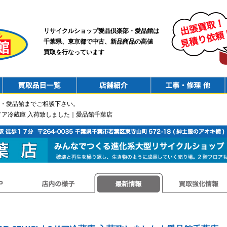
リサイクルショップ愛品倶楽部・愛品館は
千葉県、東京都で中古、新品商品の高値
買取を行なっています
PurchaseList
Shop
ConstructionRepair
・愛品館までご相談下さい。
)｜3ドア冷蔵庫 入荷致しました｜愛品館千葉店
店内の様子
最新情報
買取強化情報