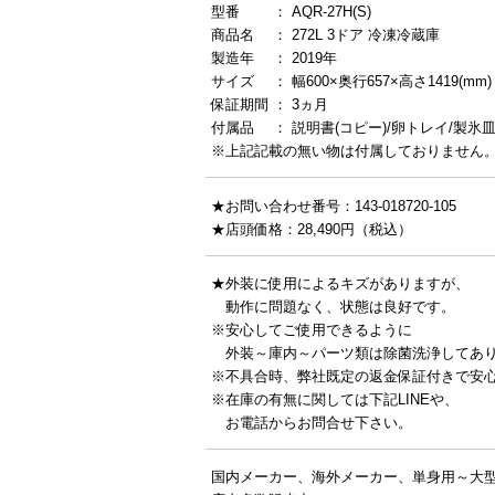
型番 ： AQR-27H(S)
商品名 ： 272L 3ドア 冷凍冷蔵庫
製造年 ： 2019年
サイズ ： 幅600×奥行657×高さ1419(mm)
保証期間 ： 3ヵ月
付属品 ： 説明書(コピー)/卵トレイ/製氷
※上記記載の無い物は付属しておりません
★お問い合わせ番号：143-018720-105
★店頭価格：28,490円（税込）
★外装に使用によるキズがありますが、
動作に問題なく、状態は良好です。
※安心してご使用できるように
外装～庫内～パーツ類は除菌洗浄してあ
※不具合時、弊社既定の返金保証付きで安
※在庫の有無に関しては下記LINEや、
お電話からお問合せ下さい。
国内メーカー、海外メーカー、単身用～大