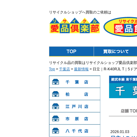
リサイクルショップへ買取のご依頼は
Top
Purchase
リサイクル品の買取はリサイクルショップ愛品倶楽部
Top
>
千葉店
>
最新情報
> 日立｜R-K40RJL T
千葉店
柏店
江戸川店
店舗TOP
市原店
2026.01.03