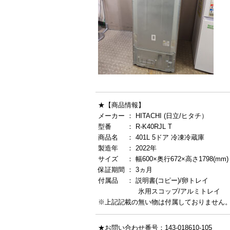
★【商品情報】
メーカー ： HITACHI (日立/ヒタチ）
型番 ： R-K40RJL T
商品名 ： 401L 5ドア 冷凍冷蔵庫
製造年 ： 2022年
サイズ ： 幅600×奥行672×高さ1798(mm)
保証期間 ： 3ヵ月
付属品 ： 説明書(コピー)/卵トレイ
氷用スコップ/アルミトレイ
※上記記載の無い物は付属しておりません
★お問い合わせ番号：143-018610-105