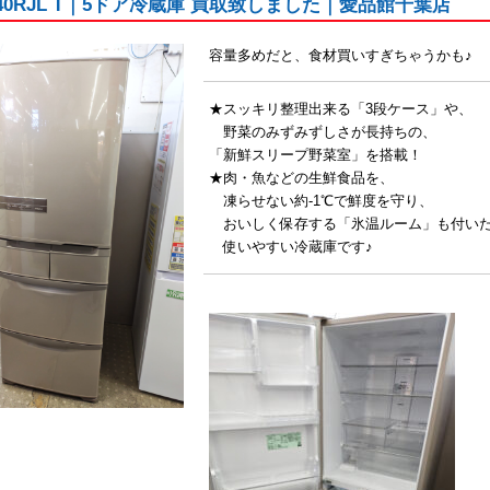
40RJL T｜5ドア冷蔵庫 買取致しました｜愛品館千葉店
容量多めだと、食材買いすぎちゃうかも♪
★スッキリ整理出来る「3段ケース」や、
野菜のみずみずしさが長持ちの、
「新鮮スリープ野菜室」を搭載！
★肉・魚などの生鮮食品を、
凍らせない約-1℃で鮮度を守り、
おいしく保存する「氷温ルーム」も付い
使いやすい冷蔵庫です♪