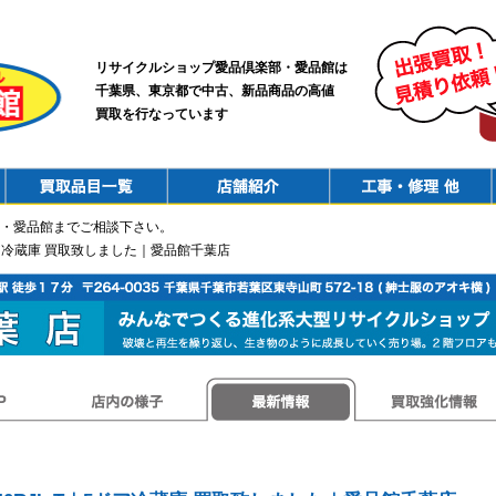
リサイクルショップ愛品倶楽部・愛品館は
千葉県、東京都で中古、新品商品の高値
買取を行なっています
PurchaseList
Shop
ConstructionRepair
・愛品館までご相談下さい。
｜5ドア冷蔵庫 買取致しました｜愛品館千葉店
店内の様子
最新情報
買取強化情報