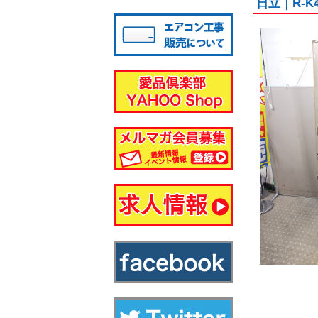
日立｜R-K
八千代店