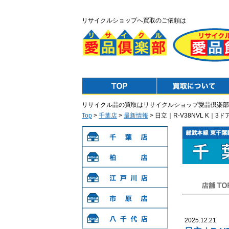
リサイクルショップへ買取のご依頼は
Top
Purchase
リサイクル品の買取はリサイクルショップ愛品倶楽部
Top
>
千葉店
>
最新情報
> 日立｜R-V38NVL K
千葉店
柏店
江戸川店
店舗TOP
市原店
2025.12.21