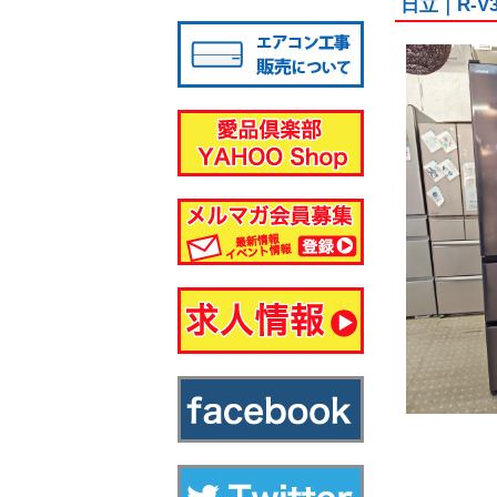
日立｜R-V
八千代店