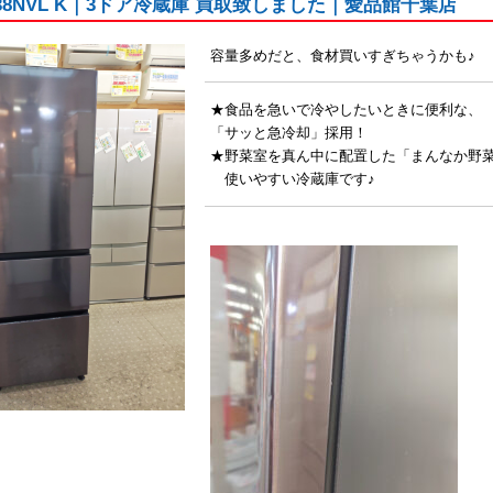
38NVL K｜3ドア冷蔵庫 買取致しました｜愛品館千葉店
容量多めだと、食材買いすぎちゃうかも♪
★食品を急いで冷やしたいときに便利な、
「サッと急冷却」採用！
★野菜室を真ん中に配置した「まんなか野
使いやすい冷蔵庫です♪