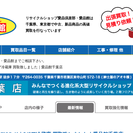
リサイクルショップ愛品倶楽部・愛品館は
千葉県、東京都で中古、新品商品の高値
買取を行なっています
PurchaseList
Shop
ConstructionRepair
・愛品館までご相談下さい。
｜3ドア冷蔵庫 買取致しました｜愛品館千葉店
店内の様子
最新情報
買取強化情報