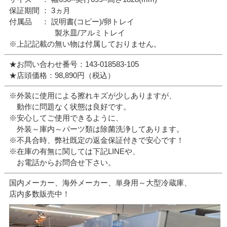
保証期間 ： 3ヵ月
付属品 ： 説明書(コピー)/卵トレイ
製氷皿/アルミトレイ
※上記記載の無い物は付属しておりません。
★お問い合わせ番号：143-018583-105
★店頭価格：98,890円（税込）
※外装に使用による擦れキズが少しありますが、
動作に問題なく状態は良好です。
※安心してご使用できるように、
外装～庫内～パーツ類は除菌洗浄してあります。
※不具合時、弊社既定の返金保証付きで安心です！
※在庫の有無に関しては下記LINEや、
お電話からお問合せ下さい。
国内メーカー、海外メーカー、単身用～大型冷蔵庫、
店内多数販売中！