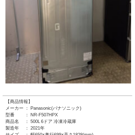
【商品情報】
メーカー ： Panasonic(パナソニック)
型番 ： NR-F507HPX
商品名 ： 500L 6ドア 冷凍冷蔵庫
製造年 ： 2021年
サイズ ： 幅650×奥行699×高さ1828(mm)