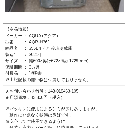
【商品情報】
メーカー ： AQUA (アクア）
型番 ： AQR-H36J
商品名 ： 355L 4ドア 冷凍冷蔵庫
製造年 ： 2021年
サイズ ： 幅600×奥行672×高さ1729(mm)
保証期間 ： 3ヵ月
付属品 ： 説明書
※上記記載の無い物は付属しておりません。
★お問い合わせ番号：143-018463-105
★店頭価格：43,890円（税込）
※パッキンに使用によるシミが少しありますが、
動作に問題なく状態は良好です。
※安心してご使用できるように
外装～庫内～パーツ類は除菌洗浄してあります。