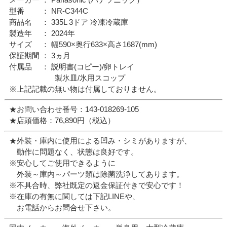
型番 ： NR-C344C
商品名 ： 335L 3ドア 冷凍冷蔵庫
製造年 ： 2024年
サイズ ： 幅590×奥行633×高さ1687(mm)
保証期間 ： 3ヵ月
付属品 ： 説明書(コピー)/卵トレイ
製氷皿/氷用スコップ
※上記記載の無い物は付属しておりません。
★お問い合わせ番号：143-018269-105
★店頭価格：76,890円（税込）
★外装・庫内に使用による凹み・シミがありますが、
動作に問題なく、状態は良好です。
※安心してご使用できるように
外装～庫内～パーツ類は除菌洗浄してあります。
※不具合時、弊社既定の返金保証付きで安心です！
※在庫の有無に関しては下記LINEや、
お電話からお問合せ下さい。