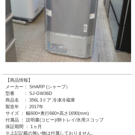
【商品情報】
メーカー： SHARP (シャープ）
型番 ： SJ-GW36D
商品名 ： 356L 3ドア 冷凍冷蔵庫
製造年 ： 2017年
サイズ ： 幅600×奥行660×高さ1690(mm)
付属品 ： 説明書(コピー)/卵トレイ/氷用スコップ
保証期間 ： 1ヵ月
※上記記載の無い物は付属しておりません。