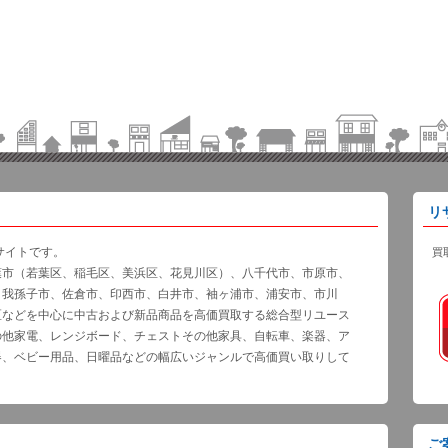
リ
サイトです。
買
葉市（若葉区、稲毛区、美浜区、花見川区）、八千代市、市原市、
、我孫子市、佐倉市、印西市、白井市、袖ヶ浦市、浦安市、市川
区などを中心に中古および新品商品を高価買取する総合型リユース
の他家電、レンジボード、チェストその他家具、自転車、楽器、ア
器、ベビー用品、日曜品などの幅広いジャンルで高価買い取りして
ご