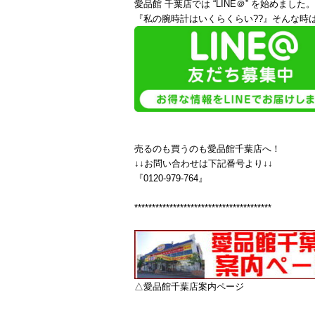
愛品館 千葉店では “LINE＠” を始めました。
『私の腕時計はいくらくらい??』そんな時は
売るのも買うのも愛品館千葉店へ！
↓↓お問い合わせは下記番号より↓↓
『0120-979-764』
***************************************
△愛品館千葉店案内ページ