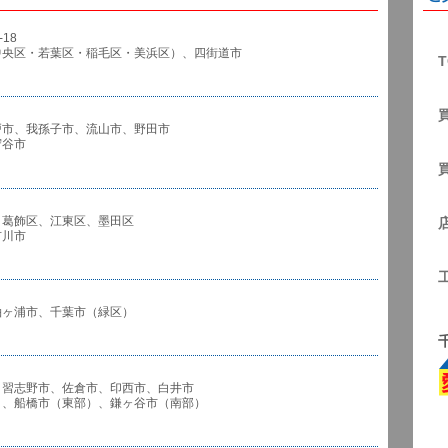
18
中央区・若葉区・稲毛区・美浜区）、四街道市
T
戸市、我孫子市、流山市、野田市
谷市
、葛飾区、江東区、墨田区
川市
袖ヶ浦市、千葉市（緑区）
、習志野市、佐倉市、印西市、白井市
市（東部）、鎌ヶ谷市（南部）