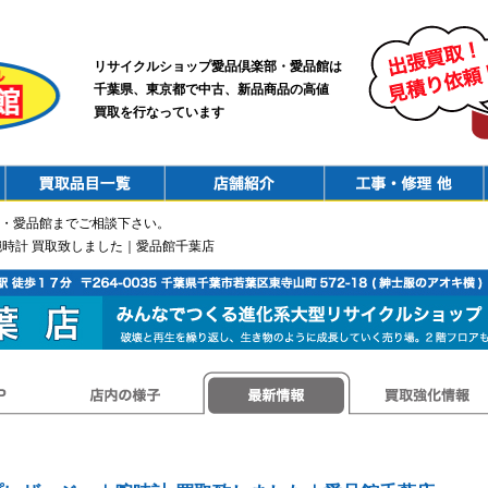
リサイクルショップ愛品倶楽部・愛品館は
千葉県、東京都で中古、新品商品の高値
買取を行なっています
PurchaseList
Shop
ConstructionRepair
・愛品館までご相談下さい。
腕時計 買取致しました｜愛品館千葉店
店内の様子
最新情報
買取強化情報