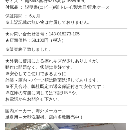
サイズ ： 幅544×奥行627×高さ1665(mm)
付属品 ： 説明書(コピー)/卵トレイ/製氷皿/貯氷ケース
保証期間 ： 6ヵ月
※上記記載の無い物は付属しておりません。
★お問い合わせ番号：143-018273-105
★店頭価格：58,190円（税込）
※販売終了致しました。
★外装に使用による擦れキズが少しありますが、
動作に問題なく、状態は良好です。
※安心してご使用できるように
外装～庫内～パーツ類は除菌洗浄してあります。
※不具合時、弊社既定の返金保証付きで安心です！
※在庫の有無に関しては下記LINEや、
お電話からお問合せ下さい。
国内メーカー、海外メーカー、
単身用～大型洗濯機、店内多数販売中！