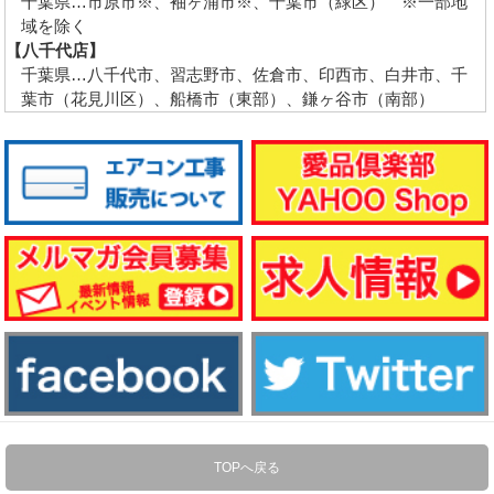
千葉県…市原市※、袖ヶ浦市※、千葉市（緑区） ※一部地
域を除く
【八千代店】
千葉県…八千代市、習志野市、佐倉市、印西市、白井市、千
葉市（花見川区）、船橋市（東部）、鎌ヶ谷市（南部）
TOPへ戻る