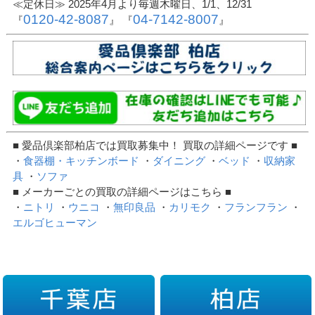
≪定休日≫ 2025年4月より毎週木曜日、1/1、12/31
0120-42-8087
04-7142-8007
『
』 『
』
■ 愛品倶楽部柏店では買取募集中！ 買取の詳細ページです ■
・
食器棚・キッチンボード
・
ダイニング
・
ベッド
・
収納家
具
・
ソファ
■ メーカーごとの買取の詳細ページはこちら ■
・
ニトリ
・
ウニコ
・
無印良品
・
カリモク
・
フランフラン
・
エルゴヒューマン