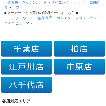
・
食器棚・キッチンボード
・
ダイニング
・
ベッド
・
収納家
具
・
ソファ
■ メーカーごとの買取の詳細ページはこちら ■
・
ニトリ
・
ウニコ
・
無印良品
・
カリモク
・
フランフラン
・
エルゴヒューマン
各店対応エリア