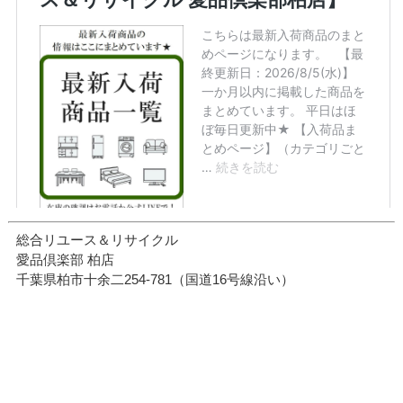
総合リユース＆リサイクル
愛品倶楽部 柏店
千葉県柏市十余二254-781（国道16号線沿い）