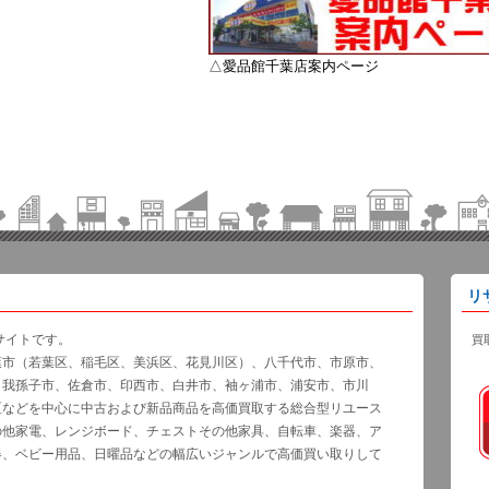
△愛品館千葉店案内ページ
リ
サイトです。
買
葉市（若葉区、稲毛区、美浜区、花見川区）、八千代市、市原市、
、我孫子市、佐倉市、印西市、白井市、袖ヶ浦市、浦安市、市川
区などを中心に中古および新品商品を高価買取する総合型リユース
の他家電、レンジボード、チェストその他家具、自転車、楽器、ア
器、ベビー用品、日曜品などの幅広いジャンルで高価買い取りして