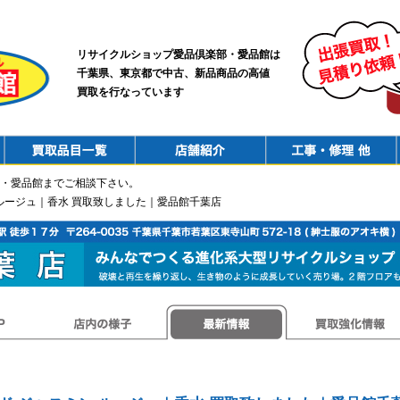
リサイクルショップ愛品倶楽部・愛品館は
千葉県、東京都で中古、新品商品の高値
買取を行なっています
PurchaseList
Shop
ConstructionRepair
・愛品館までご相談下さい。
 ルージュ｜香水 買取致しました｜愛品館千葉店
店内の様子
最新情報
買取強化情報