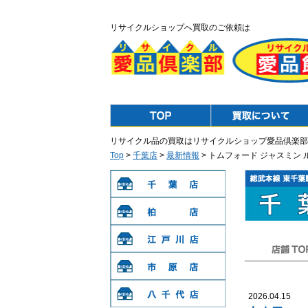
リサイクルショップへ買取のご依頼は
Top
Purchase
リサイクル品の買取はリサイクルショップ愛品倶楽部
Top
>
千葉店
>
最新情報
> トムフォード ジャスミン
千葉店
柏店
江戸川店
店舗TOP
市原店
2026.04.15