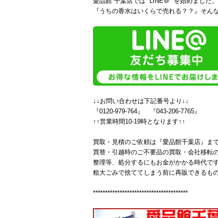
愛品館 千葉店では “LINE＠” を始めました。
『うちの香水はいくらで売れる？？』そんな
↓↓お問い合わせは下記番号より↓↓
『0120-979-764』 『043-206-7765』
↑↑営業時間10-19時となります↑↑
買取・見積のご依頼は『愛品館千葉店』ま
買替・引越時のご不要品の買取・会社移転の
整理等、処分するにもお金がかかる時代で
粗大ごみで捨ててしまう前に再販できるも
***************************************