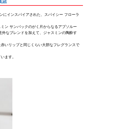
葉店
ョンにインスパイアされた、スパイシー フローラ
ミン サンバックのがく片からなるアブソルー
意外なブレンドを加えて、ジャスミンの陶酔す
た赤いリップと同じくらい大胆なフレグランスで
ています。