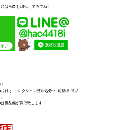
時は画像をLINEしてみてね！
で！
片付け･コレクション整理処分･生前整理･遺品
す。
のは愛品館が買取致します！